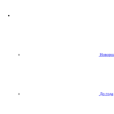
Новоро
До года