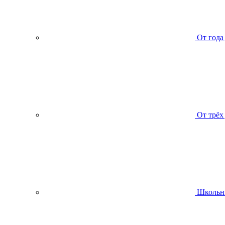
От года
От трёх
Школьн