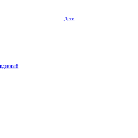
Дети
жденный