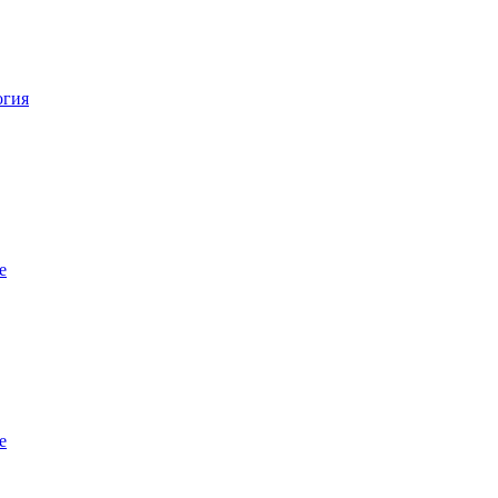
огия
е
е