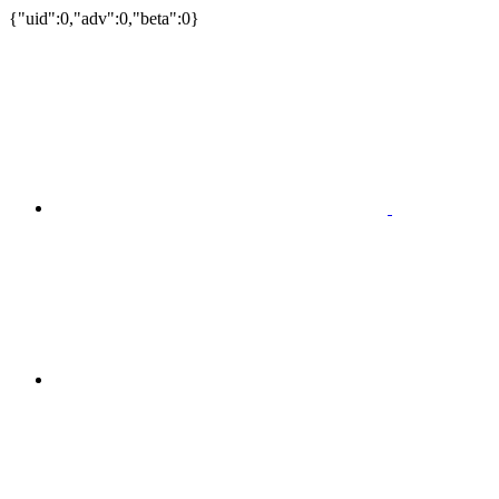
{"uid":0,"adv":0,"beta":0}