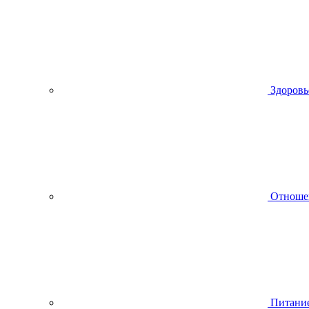
Здоровь
Отноше
Питани