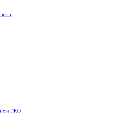
ность
дие и ЭКО