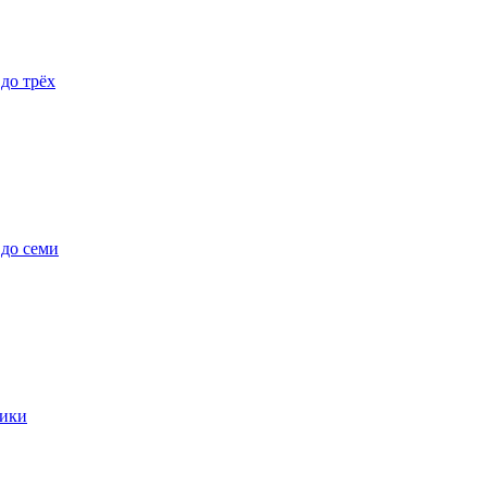
 до трёх
 до семи
ики