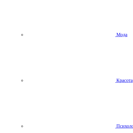
Мода
Красота
Психол