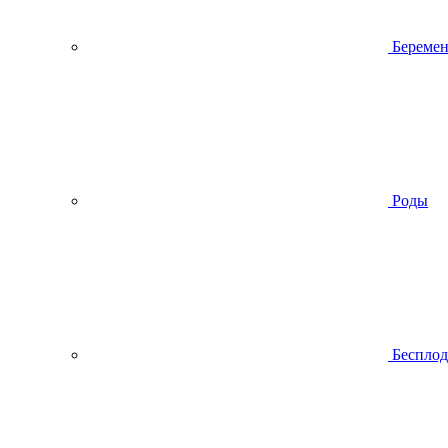
Беремен
Роды
Беспло