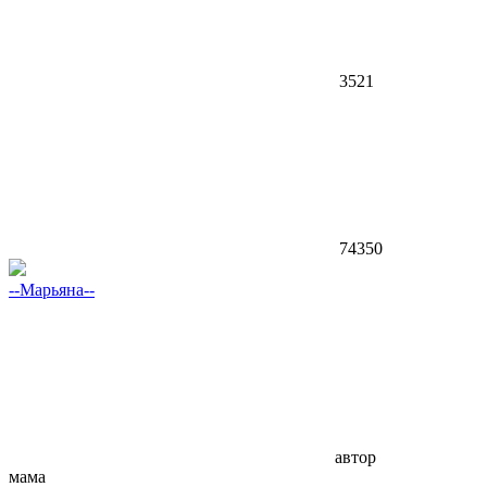
3521
74350
--Марьяна--
автор
мама