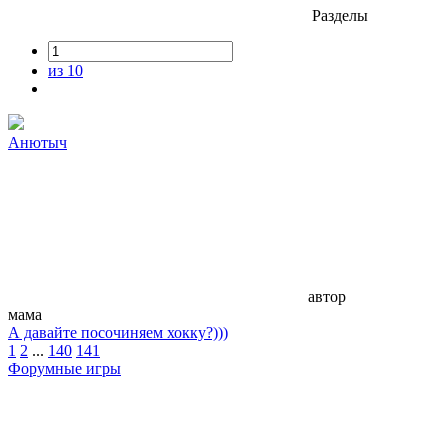
Разделы
из 10
Анютыч
автор
мама
А давайте посочиняем хокку?)))
1
2
...
140
141
Форумные игры