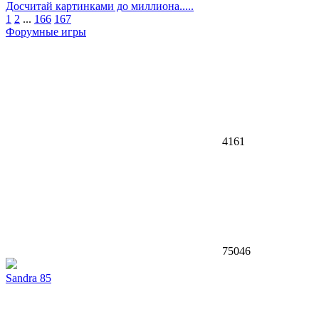
Досчитай картинками до миллиона.....
1
2
...
166
167
Форумные игры
4161
75046
Sandra 85