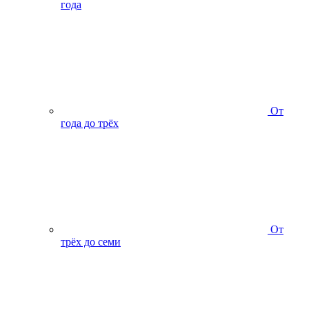
года
От
года до трёх
От
трёх до семи