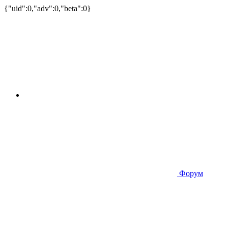
{"uid":0,"adv":0,"beta":0}
Форум