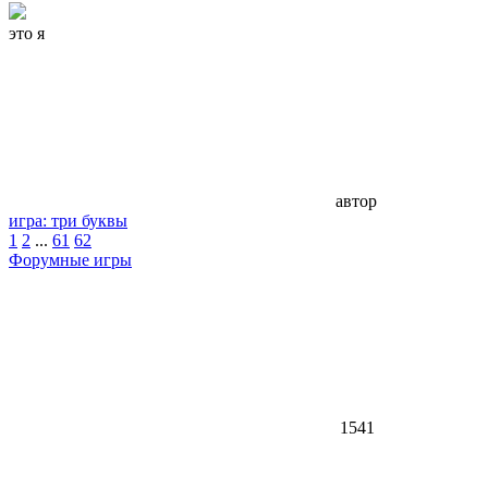
это я
автор
игра: три буквы
1
2
...
61
62
Форумные игры
1541