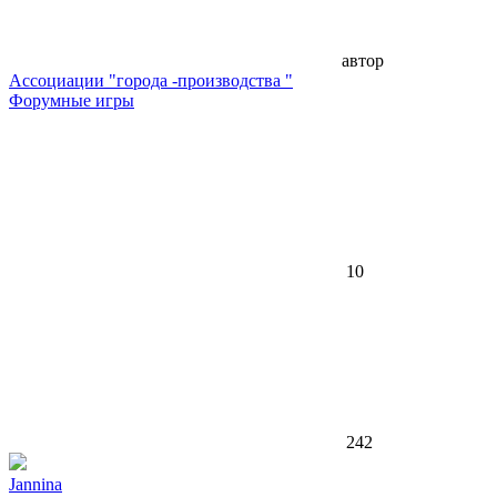
автор
Ассоциации "города -производства "
Форумные игры
10
242
Jannina