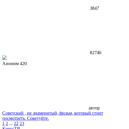
3847
82746
Аноним 420
автор
Советский , не знаменитый, фильм, который стоит
посмотреть. Советуйте.
1
2
...
22
23
Кино/ТВ