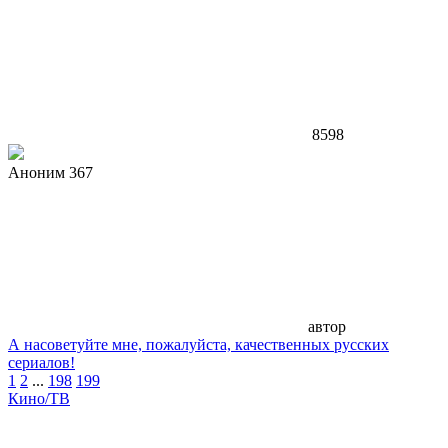
8598
Аноним 367
автор
А насоветуйте мне, пожалуйста, качественных русских
сериалов!
1
2
...
198
199
Кино/ТВ