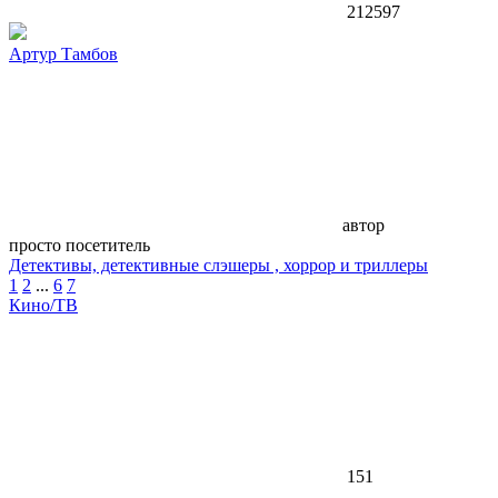
212597
Артур Тамбов
автор
просто посетитель
Детективы, детективные слэшеры , хоррор и триллеры
1
2
...
6
7
Кино/ТВ
151