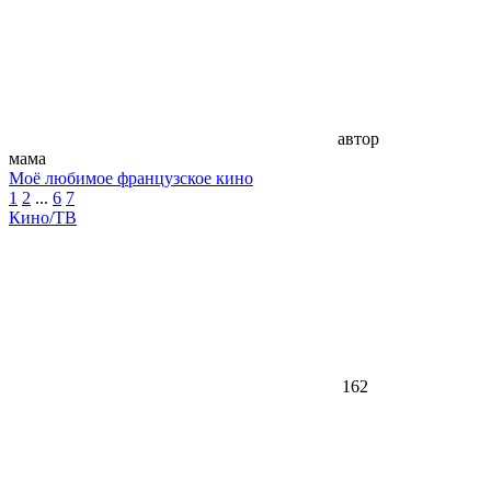
автор
мама
Моё любимое французское кино
1
2
...
6
7
Кино/ТВ
162