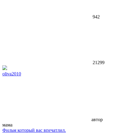
942
21299
oliva2010
автор
мама
Фильм который вас впечатлил.