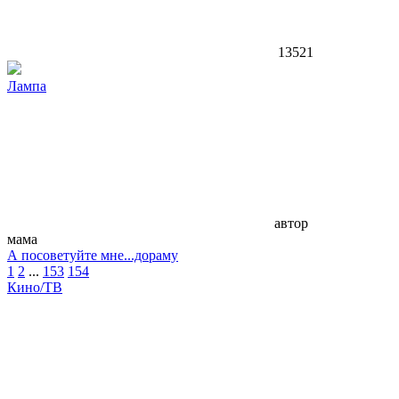
13521
Лампа
автор
мама
А посоветуйте мне...дораму
1
2
...
153
154
Кино/ТВ