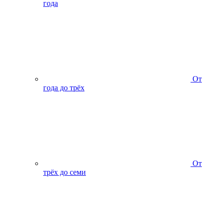
года
От
года до трёх
От
трёх до семи