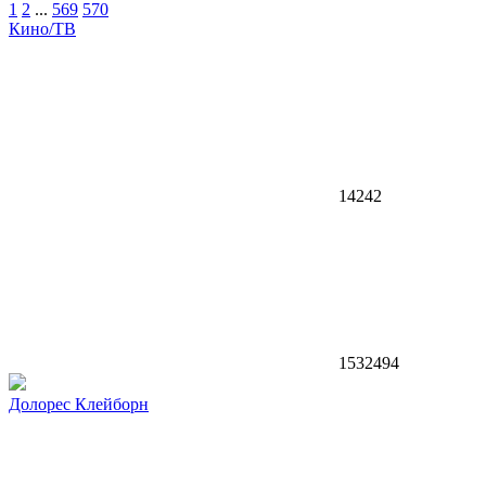
1
2
...
569
570
Кино/ТВ
14242
1532494
Долорес Клейборн