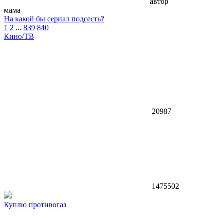
автор
мама
На какой бы сериал подсесть?
1
2
...
839
840
Кино/ТВ
20987
1475502
Куплю противогаз