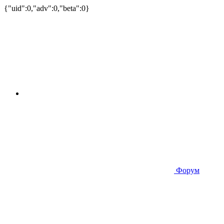
{"uid":0,"adv":0,"beta":0}
Форум