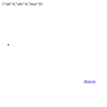
{"uid":0,"adv":0,"beta":0}
Форум