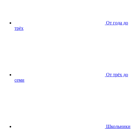
От года до
трёх
От трёх до
семи
Школьники