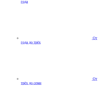
года
От
года до трёх
От
трёх до семи