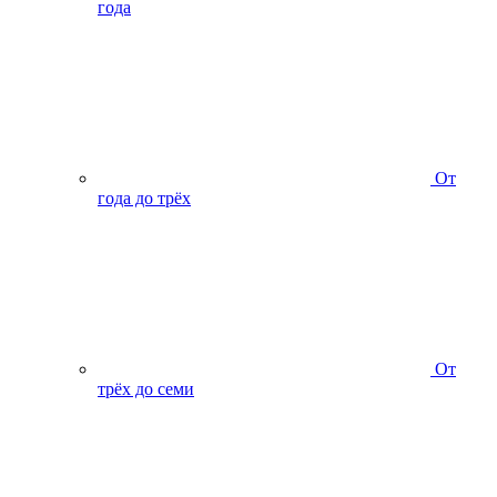
года
От
года до трёх
От
трёх до семи