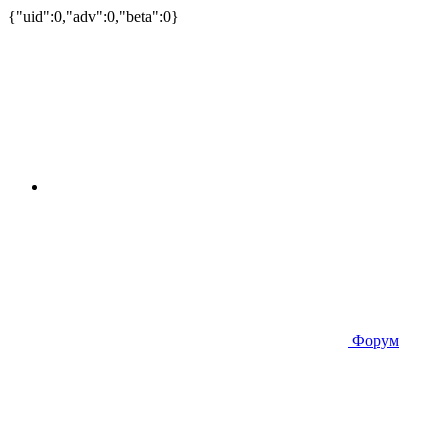
{"uid":0,"adv":0,"beta":0}
Форум