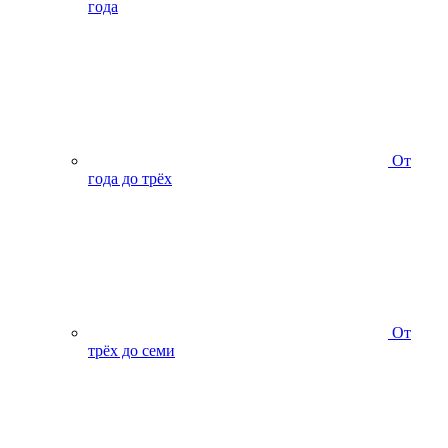
года
От
года до трёх
От
трёх до семи