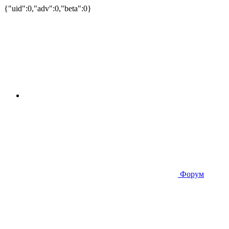
{"uid":0,"adv":0,"beta":0}
Форум