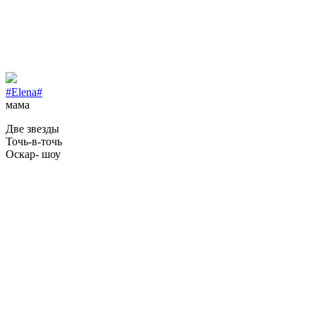
#Elena#
мама
Две звезды
Точь-в-точь
Оскар- шоу