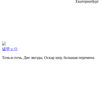
Екатеринбург
녘무ㅜㅁ
Точь-в-точь, Две звезды, Оскар шоу, большая перемена