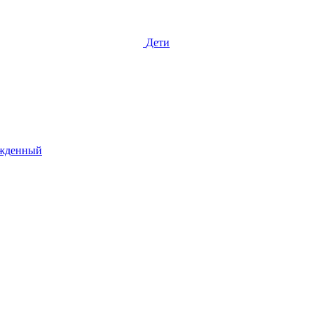
Дети
жденный