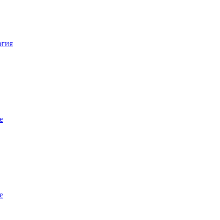
огия
е
е