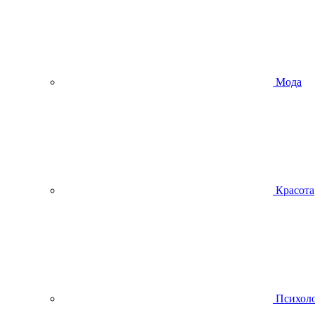
Мода
Красота
Психол