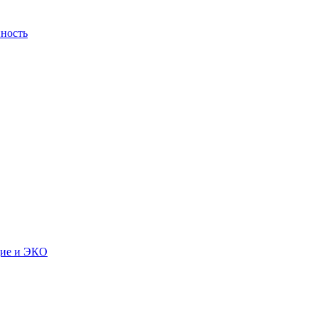
ность
дие и ЭКО