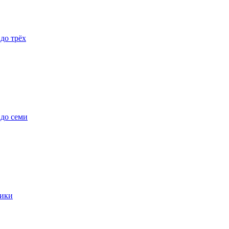
 до трёх
 до семи
ики