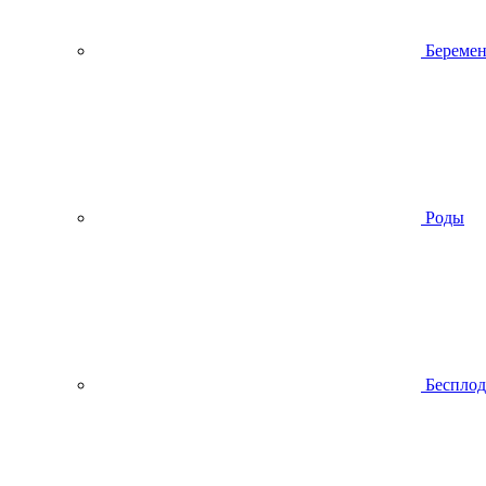
Беремен
Роды
Беспло