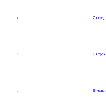
От года
От трёх
Школьн