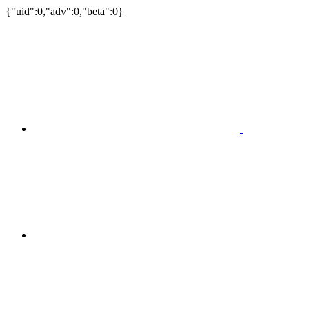
{"uid":0,"adv":0,"beta":0}