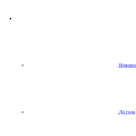
Новоро
До года