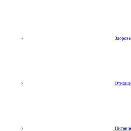
Здоровь
Отноше
Питани