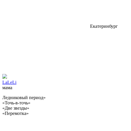
Екатеринбург
LaLeLi
мама
Ледниковый период»
«Точь-в-точь»
«Две звезды»
«Перемотка»