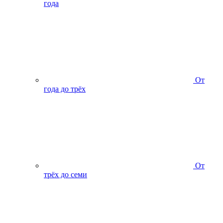
года
От
года до трёх
От
трёх до семи