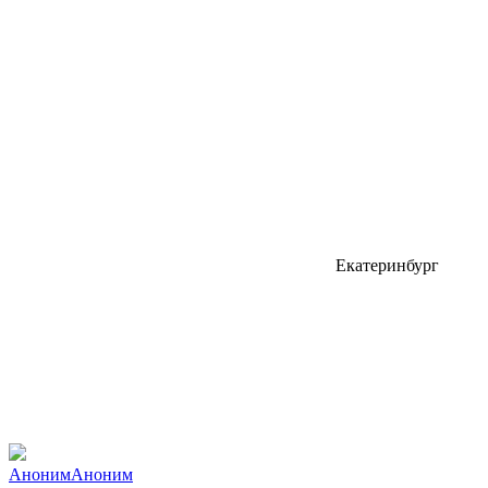
Екатеринбург
АнонимАноним