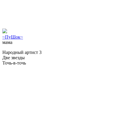
~ПуШок~
мама
Народный артист 3
Две звезды
Точь-в-точь