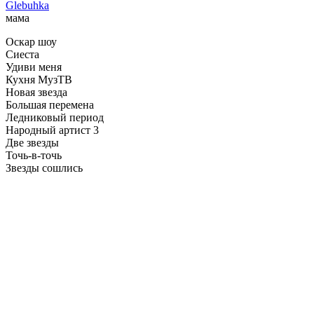
Glebuhka
мама
Оскар шоу
Сиеста
Удиви меня
Кухня МузТВ
Новая звезда
Большая перемена
Ледниковый период
Народный артист 3
Две звезды
Точь-в-точь
Звезды сошлись