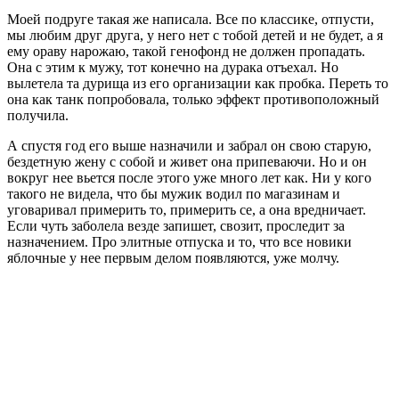
Моей подруге такая же написала. Все по классике, отпусти,
мы любим друг друга, у него нет с тобой детей и не будет, а я
ему ораву нарожаю, такой генофонд не должен пропадать.
Она с этим к мужу, тот конечно на дурака отъехал. Но
вылетела та дурища из его организации как пробка. Переть то
она как танк попробовала, только эффект противоположный
получила.
А спустя год его выше назначили и забрал он свою старую,
бездетную жену с собой и живет она припеваючи. Но и он
вокруг нее вьется после этого уже много лет как. Ни у кого
такого не видела, что бы мужик водил по магазинам и
уговаривал примерить то, примерить се, а она вредничает.
Если чуть заболела везде запишет, свозит, проследит за
назначением. Про элитные отпуска и то, что все новики
яблочные у нее первым делом появляются, уже молчу.