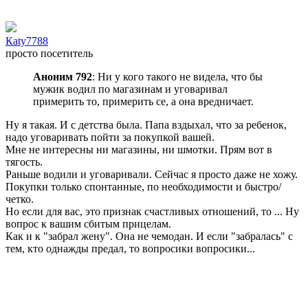
Каty7788
просто посетитель
Аноним 792
: Ни у кого такого не видела, что бы
мужик водил по магазинам и уговаривал
примерить то, примерить се, а она вредничает.
Ну я такая. И с детства была. Папа вздыхал, что за ребенок,
надо уговаривать пойти за покупкой вашей.
Мне не интересны ни магазины, ни шмотки. Прям вот в
тягость.
Раньше водили и уговаривали. Сейчас я просто даже не хожу.
Покупки только спонтанные, по необходимости и быстро/
четко.
Но если для вас, это признак счастливых отношений, то ... Ну
вопрос к вашим сбитым прицелам.
Как и к "забрал жену". Она не чемодан. И если "забралась" с
тем, кто однажды предал, то вопросики вопросики...