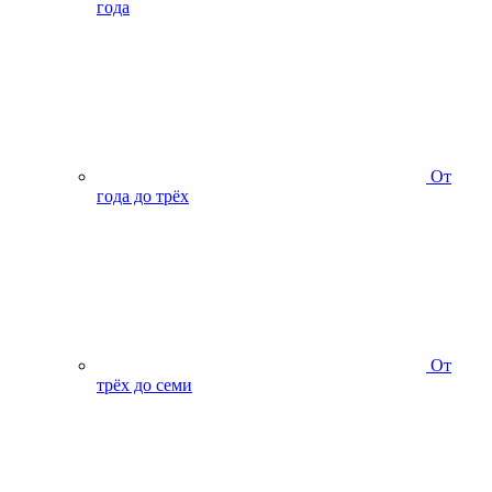
года
От
года до трёх
От
трёх до семи