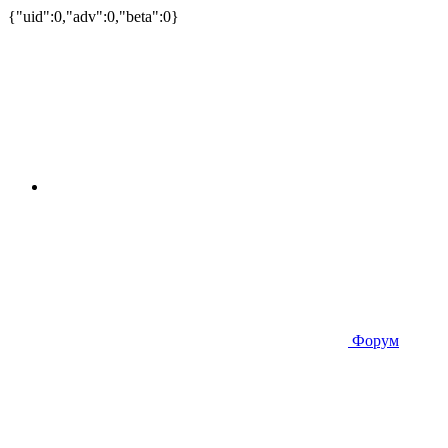
{"uid":0,"adv":0,"beta":0}
Форум