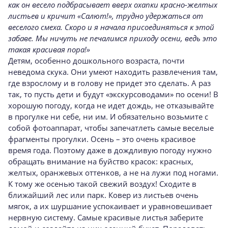
как он весело подбрасывает вверх охапки красно-желтых
листьев и кричит «Салют!», трудно удержаться от
веселого смеха. Скоро и я начала присоединяться к этой
забаве. Мы ничуть не печалимся приходу осени, ведь это
такая красивая пора!»
Детям, особенно дошкольного возраста, почти
неведома скука. Они умеют находить развлечения там,
где взрослому и в голову не придет это сделать. А раз
так, то пусть дети и будут «экскурсоводами» по осени! В
хорошую погоду, когда не идет дождь, не отказывайте
в прогулке ни себе, ни им. И обязательно возьмите с
собой фотоаппарат, чтобы запечатлеть самые веселые
фрагменты прогулки. Осень – это очень красивое
время года. Поэтому даже в дождливую погоду нужно
обращать внимание на буйство красок: красных,
желтых, оранжевых оттенков, а не на лужи под ногами.
К тому же осенью такой свежий воздух! Сходите в
ближайший лес или парк. Ковер из листьев очень
мягок, а их шуршание успокаивает и уравновешивает
нервную систему. Самые красивые листья заберите