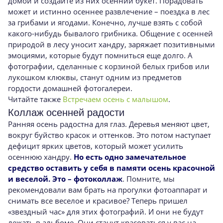
домой и создайте из них осенний букет. Порадовать
может и истинно осеннее развлечение – поездка в лес
за грибами и ягодами. Конечно, лучше взять с собой
какого-нибудь бывалого грибника. Общение с осенней
природой в лесу уносит хандру, заряжает позитивными
эмоциями, которые будут помниться еще долго. А
фотографии, сделанные с корзиной белых грибов или
лукошком клюквы, станут одним из предметов
гордости домашней фотогалереи.
Читайте также
Встречаем осень с малышом
.
Коллаж осенней радости
Ранняя осень радостна для глаз. Деревья меняют цвет,
вокруг буйство красок и оттенков. Это потом наступает
дефицит ярких цветов, который может усилить
осеннюю хандру.
Но есть одно замечательное
средство оставить у себя в памяти осень красочной
и веселой. Это – фотоколлаж
. Помните, мы
рекомендовали вам брать на прогулки фотоаппарат и
снимать все веселое и красивое? Теперь пришел
«звездный час» для этих фотографий. И они не будут
лежать в альбоме. Они станут красоваться у вас на