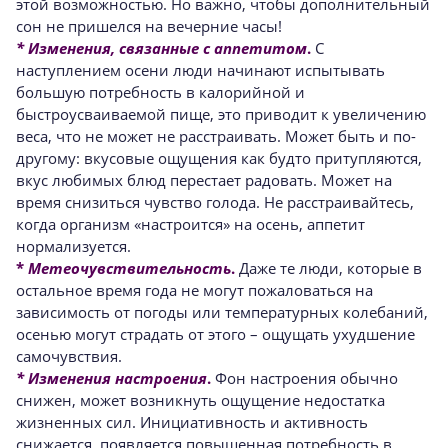
этой возможностью. Но важно, чтобы дополнительный
сон не пришелся на вечерние часы!
* Изменения, связанные с аппетитом
.
С
наступлением осени люди начинают испытывать
большую потребность в калорийной и
быстроусваиваемой пище, это приводит к увеличению
веса, что не может не расстраивать. Может быть и по-
другому: вкусовые ощущения как будто притупляются,
вкус любимых блюд перестает радовать. Может на
время снизиться чувство голода. Не расстраивайтесь,
когда организм «настроится» на осень, аппетит
нормализуется.
*
Метеочувствительность
.
Даже те люди, которые в
остальное время года не могут пожаловаться на
зависимость от погоды или температурных колебаний,
осенью могут страдать от этого – ощущать ухудшение
самочувствия.
* Изменения настроения
.
Фон настроения обычно
снижен, может возникнуть ощущение недостатка
жизненных сил. Инициативность и активность
снижается, появляется повышенная потребность в