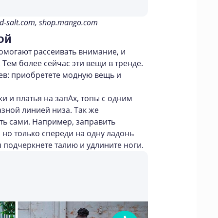
d-salt.com, shop.mango.com
ой
омогают рассеивать внимание, и
 Тем более сейчас эти вещи в тренде.
цев: приобретете модную вещь и
ки и платья на запАх, топы с одним
азной линией низа. Так же
ь сами. Например, заправить
 но только спереди на одну ладонь
 подчеркнете талию и удлините ноги.