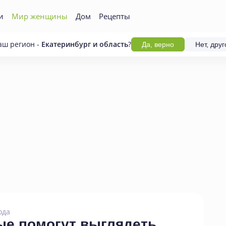
и
Мир женщины
Дом
Рецепты
аш регион -
Екатеринбург и область
?
Да, верно
Нет, друг
ода
ые помогут выглядеть