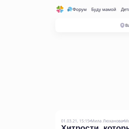
Форум
Буду мамой
Дет
В
01.03.21, 15:15
Мила Люханова
М
Хитрости
,
котор