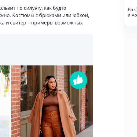
льзит по силуэту, как будто
Во ч
нужно. Костюмы с брюками или юбкой,
и мо
юбка и свитер – примеры возможных