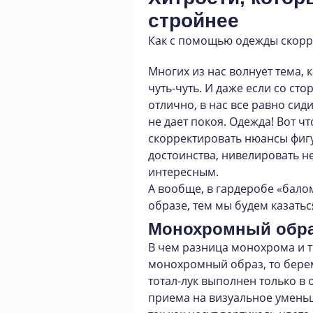
стройнее
Как с помощью одежды скорр
Многих из нас волнует тема, к
чуть-чуть. И даже если со сто
отлично, в нас все равно сид
не дает покоя. Одежда! Вот ч
скорректировать нюансы фигу
достоинства, нивелировать не
интересным.
А вообще, в гардеробе «бало
образе, тем мы будем казатьс
Монохромный образ
В чем разница монохрома и т
монохромный образ, то берем
тотал-лук выполнен только в 
приема на визуальное умень