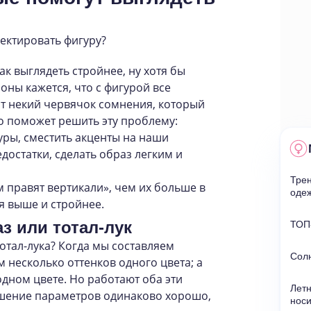
ектировать фигуру?
ак выглядеть стройнее, ну хотя бы
роны кажется, что с фигурой все
ит некий червячок сомнения, который
то поможет решить эту проблему:
ры, сместить акценты на наши
достатки, сделать образ легким и
Трен
м правят вертикали», чем их больше в
оде
я выше и стройнее.
 или тотал-лук
ТОП-
отал-лука? Когда мы составляем
Сол
 несколько оттенков одного цвета; а
одном цвете. Но работают оба эти
Летн
шение параметров одинаково хорошо,
носи