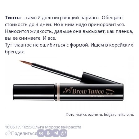
Тинты
– самый долгоиграющий вариант. Обещают
стойкость до 3 дней. Но к ним надо приноровиться.
Наносится жидкость, дальше она высыхает, как пленка,
вы ее снимаете. И все.
Тут главное не ошибиться с формой. Ищем в корейских
брендах.
Фото: vse.kz, ozone.ru, butja.ru, elitbio.ru.
16.06.17, 16:55
Ольга Морозова
Красота
Поделиться