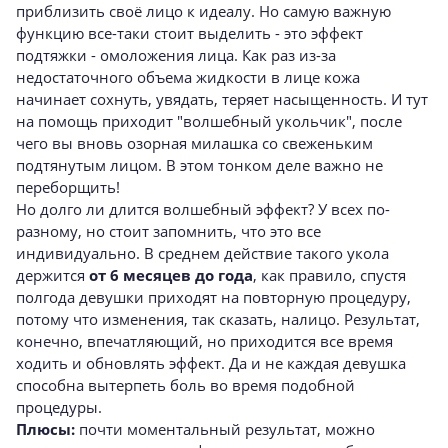
приблизить своё лицо к идеалу. Но самую важную
функцию все-таки стоит выделить - это эффект
подтяжки - омоложения лица. Как раз из-за
недостаточного объема жидкости в лице кожа
начинает сохнуть, увядать, теряет насыщенность. И тут
на помощь приходит "волшебный укольчик", после
чего вы вновь озорная милашка со свеженьким
подтянутым лицом. В этом тонком деле важно не
переборщить!
Но долго ли длится волшебный эффект? У всех по-
разному, но стоит запомнить, что это все
индивидуально. В среднем действие такого укола
держится
от 6 месяцев до года
, как правило, спустя
полгода девушки приходят на повторную процедуру,
потому что изменения, так сказать, налицо. Результат,
конечно, впечатляющий, но приходится все время
ходить и обновлять эффект. Да и не каждая девушка
способна вытерпеть боль во время подобной
процедуры.
Плюсы:
почти моментальный результат, можно