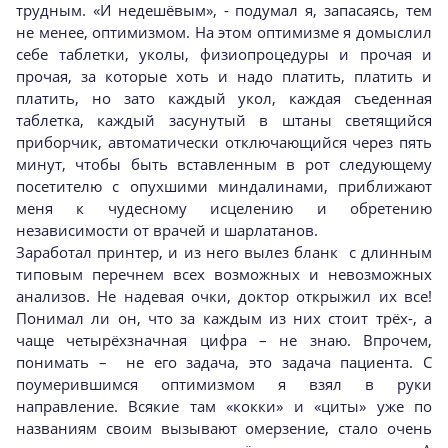
трудным. «И недешёвым», - подумал я, запасаясь, тем
не менее, оптимизмом. На этом оптимизме я домыслил
себе таблетки, уколы, физиопроцедуры и прочая и
прочая, за которые хоть и надо платить, платить и
платить, но зато каждый укол, каждая съеденная
таблетка, каждый засунутый в штаны светящийся
приборчик, автоматически отключающийся через пять
минут, чтобы быть вставленным в рот следующему
посетителю с опухшими миндалинами, приближают
меня к чудесному исцелению и обретению
независимости от врачей и шарлатанов.
Заработал принтер, и из него вылез бланк с длинным
типовым перечнем всех возможных и невозможных
анализов. Не надевая очки, доктор открыжил их все!
Понимал ли он, что за каждым из них стоит трёх-, а
чаще четырёхзначная цифра – не знаю. Впрочем,
понимать – не его задача, это задача пациента. С
поумерившимся оптимизмом я взял в руки
направление. Всякие там «кокки» и «циты» уже по
названиям своим вызывают омерзение, стало очень