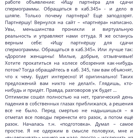
работе объявление: «Ищу партнёра для сдачи
спермограммы. Обращаться в каб.345» - и дело в
шляпе. Только почему партнёра? Ещё заподозрят.
Партнёршу! Вернулся на сайт – «партнёра» написано.
Увы, меньшинства проникли и виртуальную
реальность и управляют нами оттуда. Я же останусь
верным себе: «Ищу партнёршу для сдачи
спермограммы. Обращаться в каб.345». Или лучше так:
«Дорогие женщины! Милые, добрые, отзывчивые!
Хотите прокатиться на колесе обозрения как-нибудь
потом? Тогда обращайтесь в каб. 345, там вам объяснят,
что к чему. Будет интересно! И оригинально! Таких
предложений вам никто не делал!». Глядишь, кто-
нибудь и придёт. Правда, разговоров уж будет …
Оптимизм сошёл полностью на нет, трагический день
падения в собственных глазах приближался, а решения
всё не было. Перед смертью не надышишься – я
отметал все поводы перенести его разок, а потом ещё
разок. Началась т.н. «подготовка». Думал – самое
простое. Я не одержим в смысле половухи, мне и
«выдерживать» ничего не надо, просто – исключить из