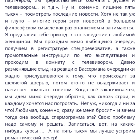
телевизором… и т.д.». Ну и, конечно, лишние пять
тысяч – посмотреть последние новости. Хотя не так уж
и глупо – многие герои этих новостей в большом
философском смысле как раз онанизмом и занимаются.
Я представил себе приход в это заведение с любимой
женщиной. Мы проходим мимо лыбящейся очереди,
получаем в регистратуре спецпрезерватив, а также
громогласные инструкции по его эксплуатации и
проходим в комнату с телевизором. Давно
разменявшие стыд на реакцию Вассермана очередники
жадно прислушиваются к тому, что происходит за
щелястой дверью, потом кто-то не выдерживает и
начинает помогать советом. Когда всё заканчивается,
мы идём мимо очереди обратно, как сквозь строй, и
каждому хочется нас потрогать. Нет уж, никогда и ни за
что! Любимая, конечно, сразу же меня бросит – и зачем
тогда она вообще, спермограмма эта? Свою проблему
надо самому и решать. Записаться, вот, на какие-
нибудь курсы … А на пять тысяч мы лучше устроим
романтический вечер!