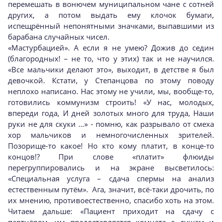
перемешать в вонючем муниципальном чане с сотней
других, а потом выдать ему клочок бумаги,
испещрённый непонятными значками, выпавшими из
барабана случайных чисел.
«Мастурбацией». А если я не умею? Дожив до седин
(благородных! – не то, что у этих) так и не научился.
«Все мальчики делают это», выходит, в детстве я был
девочкой. Кстати, у Степанцова по этому поводу
неплохо написано. Нас этому не учили, мы, вообще-то,
готовились коммунизм строить! «У нас, молодых,
впереди года, И дней золотых много для труда, Наши
руки не для скуки …» - помню, как разрывало от смеха
хор мальчиков и немногочисленных зрителей.
Позорище-то какое! Но кто кому платит, в конце-то
концов!? При слове «платит» флюиды
перегруппировались и на экране высветилось:
«Специальная услуга – сдача спермы на анализ
естественным путём». Ага, значит, всё-таки дрочить, по
их мнению, противоестественно, спасибо хоть на этом.
Читаем дальше: «Пациент приходит на сдачу с
партнёром, им предоставляется комната с душем и