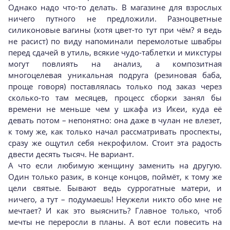
Однако надо что-то делать. В магазине для взрослых
ничего путного не предложили. Разноцветные
силиконовые вагины (хотя цвет-то тут при чём? я ведь
не расист) по виду напоминали перемолотые швабры
перед сдачей в утиль, всякие чудо-таблетки и микстуры
могут повлиять на анализ, а композитная
многоцелевая уникальная подруга (резиновая баба,
проще говоря) поставлялась только под заказ через
сколько-то там месяцев, процесс сборки занял бы
времени не меньше чем у шкафа из Икеи, куда её
девать потом – непонятно: она даже в чулан не влезет,
к тому же, как только начал рассматривать проспекты,
сразу же ощутил себя некрофилом. Стоит эта радость
двести десять тысяч. Не вариант.
А что если любимую женщину заменить на другую.
Один только разик, в конце концов, поймёт, к тому же
цели святые. Бывают ведь суррогатные матери, и
ничего, а тут – подумаешь! Неужели никто обо мне не
мечтает? И как это выяснить? Главное только, чтоб
мечты не переросли в планы. А вот если повесить на