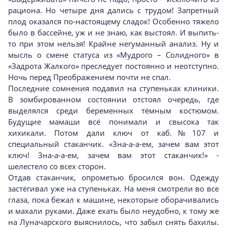
рациона. Но четыре дня дались с трудом! Запретный
плод оказался по-настоящему сладок! Особенно тяжело
было в бассейне, уж и не знаю, как выстоял. И выпить-
то при этом нельзя! Крайне негуманный анализ. Ну и
мысль о смене статуса из «Мудрого – Солидного» в
«Задрота Жалкого» преследует постоянно и неотступно.
Ночь перед Преображением почти не спал.
Последние сомнения подавил на ступеньках клиники.
В зомбированном состоянии отстоял очередь, где
выделялся среди беременных тёмным костюмом.
Будущие мамаши всё понимали и свысока так
хихикали. Потом дали ключ от каб.№107 и
специальный стаканчик. «Зна-а-а-ем, зачем вам этот
ключ! Зна-а-а-ем, зачем вам этот стаканчик!» -
шелестело со всех сторон.
Отдав стаканчик, опрометью бросился вон. Одежду
застёгивал уже на ступеньках. На меня смотрели во все
глаза, пока бежал к машине, некоторые оборачивались
и махали руками. Даже ехать было неудобно, к тому же
на Луначарского выяснилось, что забыл снять бахилы.