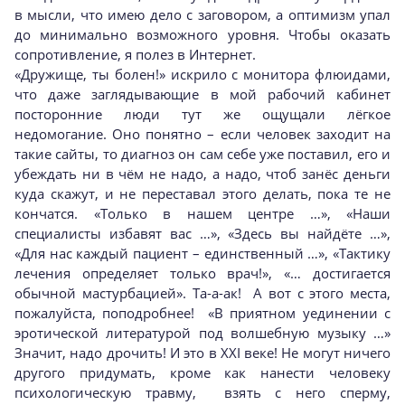
в мысли, что имею дело с заговором, а оптимизм упал
до минимально возможного уровня. Чтобы оказать
сопротивление, я полез в Интернет.
«Дружище, ты болен!» искрило с монитора флюидами,
что даже заглядывающие в мой рабочий кабинет
посторонние люди тут же ощущали лёгкое
недомогание. Оно понятно – если человек заходит на
такие сайты, то диагноз он сам себе уже поставил, его и
убеждать ни в чём не надо, а надо, чтоб занёс деньги
куда скажут, и не переставал этого делать, пока те не
кончатся. «Только в нашем центре …», «Наши
специалисты избавят вас …», «Здесь вы найдёте …»,
«Для нас каждый пациент – единственный …», «Тактику
лечения определяет только врач!», «… достигается
обычной мастурбацией». Та-а-ак! А вот с этого места,
пожалуйста, поподробнее! «В приятном уединении с
эротической литературой под волшебную музыку …»
Значит, надо дрочить! И это в XXI веке! Не могут ничего
другого придумать, кроме как нанести человеку
психологическую травму, взять с него сперму,