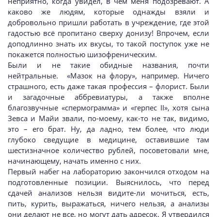
неприятно, когда увидел, в чём меня подозревают. А
каково же людям, которые однажды взяли и
добровольно пришли работать в учреждение, где этой
гадостью всё пропитано сверху донизу! Впрочем, если
доподлинно знать их вкусы, то такой поступок уже не
покажется полностью шизофреническим.
Были и не такие обидные названия, почти
нейтральные. «Мазок на флору», например. Ничего
страшного, есть даже такая профессия – флорист. Были
и загадочные аббревиатуры, а также вполне
благозвучные «спермограмма» и «герпес II», хотя сына
Зевса и Майи звали, по-моему, как-то не так, видимо,
это – его брат. Ну, да ладно, тем более, что люди
глубоко сведущие в медицине, оставившие там
шестизначное количество рублей, посоветовали мне,
начинающему, начать именно с них.
Первый набег на лабораторию закончился отходом на
подготовленные позиции. Выяснилось, что перед
сдачей анализов нельзя видите-ли мочиться, есть,
пить, курить, выражаться, ничего нельзя, а анализы
они делают не все, но могут дать адресок. Я утвердился