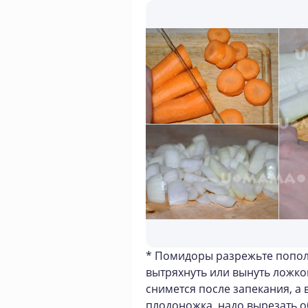
* Помидоры разрежьте попол
вытряхнуть или вынуть ложко
снимется после запекания, а в
плодоножка, надо вырезать о