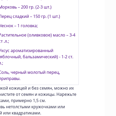
Морковь – 200 гр. (2-3 шт.)
Перец сладкий – 150 гр. (1 шт.)
Чеснок – 1 головка;
Растительное (оливковое) масло – 3-4
ст .л.;
Уксус ароматизированный
(яблочный, бальзамический) - 1-2 ст.
л.;
Соль, черный молотый перец,
приправы.
нкой кожицей и без семян, можно их
чистите от семян и кожицы. Нарежьте
ами, примерно 1,5 см.
овь нетолстыми кружочками или
й или квадратиками.