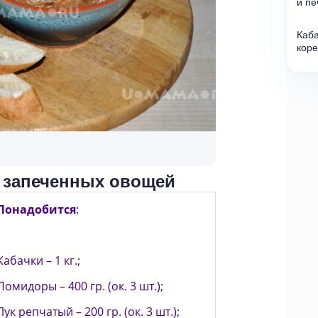
и пе
Каба
коре
з запеченных овощей
Понадобится
:
Кабачки – 1 кг.;
Помидоры – 400 гр. (ок. 3 шт.);
Лук репчатый – 200 гр. (ок. 3 шт.);