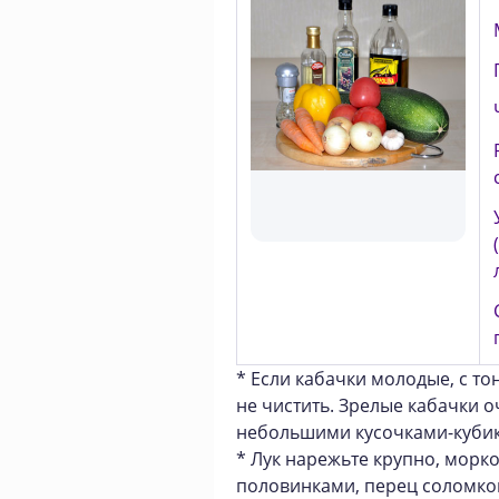
* Если кабачки молодые, с то
не чистить. Зрелые кабачки о
небольшими кусочками-кубик
* Лук нарежьте крупно, морк
половинками, перец соломко