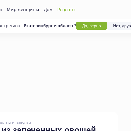
и
Мир женщины
Дом
Рецепты
аш регион -
Екатеринбург и область
?
Да, верно
Нет, друг
алаты и закуски
 из запеченных овощей