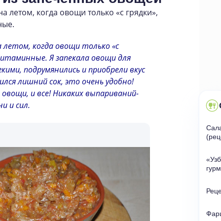
на летом
,
когда овощи только
«
с грядки»,
ные.
 летом, когда овощи только «с
витаминные. Я запекала овощи для
гкими, подрумянились и приобрели вкус
лся лишний сок, это очень удобно!
овощи, и все! Никаких выпариваний-
и и сил.
Сала
(
рец
«
Уз
гур
Реце
Фар