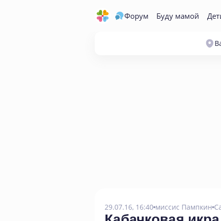
Форум
Буду мамой
Дет
В
29.07.16, 16:40
миссис Пампкин
С
Кабачковая икра