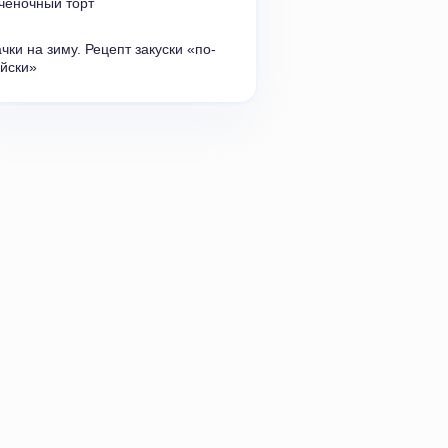
ченочный торт
чки на зиму. Рецепт закуски
«
по-
йски»