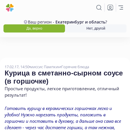
Ваш регион -
Екатеринбург и область
?
Да, верно
Нет, другой
17.02.17, 14:50
миссис Пампкин
Горячие блюда
Курица в сметанно-сырном соусе
(
в горшочке)
Простые продукты
,
легкое приготовление
,
отличный
результат!
Готовить курицу в керамических горшочках легко и
удобно! Нужно нарезать продукты, положить в
горшочки и поставить в духовку, а дальше она сама все
сделает - через час достаете горшки, а там нежная,