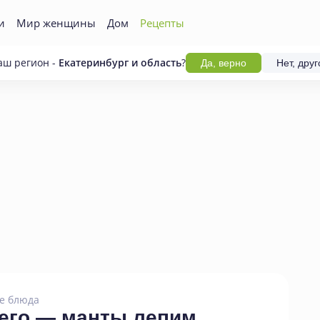
и
Мир женщины
Дом
Рецепты
аш регион -
Екатеринбург и область
?
Да, верно
Нет, друг
е блюда
чего — манты лепим