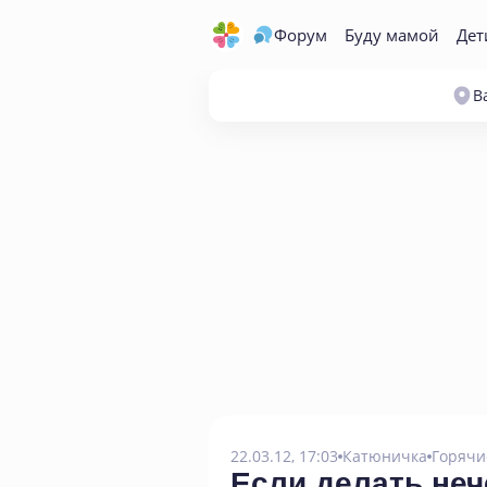
Форум
Буду мамой
Дет
В
22.03.12, 17:03
Катюничка
Горячи
Если делать не