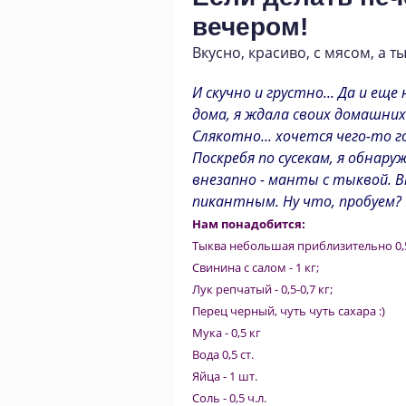
вечером!
Вкусно
,
красиво
,
с мясом
,
а т
И скучно и грустно... Да и еще
дома, я ждала своих домашних 
Слякотно... хочется чего-то г
Поскребя по сусекам, я обнару
внезапно - манты с тыквой. В
пикантным. Ну что, пробуем?
Нам понадобится:
Тыква небольшая приблизительно 0,5-
Свинина с салом - 1 кг;
Лук репчатый - 0,5-0,7 кг;
Перец черный, чуть чуть сахара :)
Мука - 0,5 кг
Вода 0,5 ст.
Яйца - 1 шт.
Соль - 0,5 ч.л.