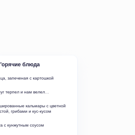
Горячие блюда
ица
,
запеченая с картошкой
уг терпел и нам велел…
шированные кальмары с цветной 
стой
,
грибами и кус-кусом
а с кунжутным соусом