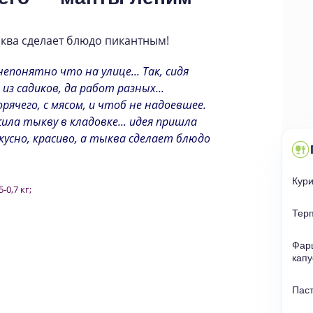
ыква сделает блюдо пикантным!
 непонятно что на улице... Так, сидя
из садиков, да работ разных...
орячего, с мясом, и чтоб не надоевшее.
жила тыкву в кладовке... идея пришла
кусно, красиво, а тыква сделает блюдо
Кур
0,7 кг;
Терп
Фар
капу
Паст