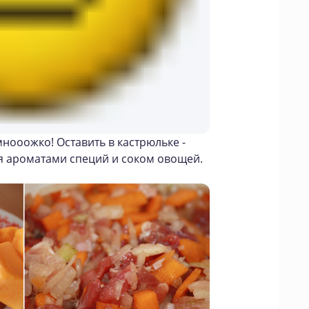
емнооожко! Оставить в кастрюльке -
ся ароматами специй и соком овощей.