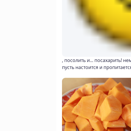
, посолить и... посахарить! н
пусть настоится и пропитает