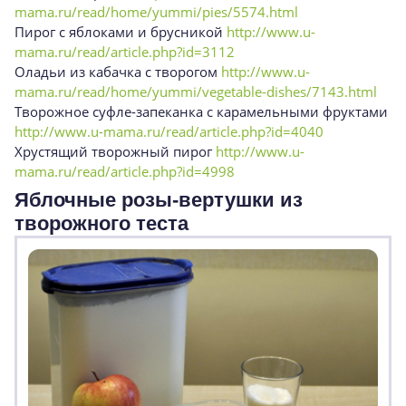
mama.ru/read/home/yummi/pies/5574.html
Пирог с яблоками и брусникой
http://www.u-
mama.ru/read/article.php?id=3112
Оладьи из кабачка с творогом
http://www.u-
mama.ru/read/home/yummi/vegetable-dishes/7143.html
Творожное суфле-запеканка с карамельными фруктами
http://www.u-mama.ru/read/article.php?id=4040
Хрустящий творожный пирог
http://www.u-
mama.ru/read/article.php?id=4998
Яблочные розы-вертушки из
творожного теста