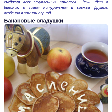
съедают всех закупленных припасов... Речь идет о
бананах, о самом натуральном и свежем фрукте,
особенно в зимний период.
Банановые оладушки