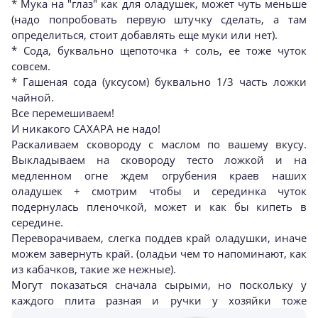
* Мука на "глаз" как для оладушек, может чуть меньше
(надо попробовать первую штучку сделать, а там
определиться, стоит добавлять еще муки или нет).
* Сода, буквально щепоточка + соль, ее тоже чуток
совсем.
* Гашеная сода (уксусом) буквально 1/3 часть ложки
чайной.
Все перемешиваем!
И никакого САХАРА не надо!
Раскаливаем сковороду с маслом по вашему вкусу.
Выкладываем на сковороду тесто ложкой и на
медленном огне ждем огрубения краев наших
оладушек + смотрим чтобы и серединка чуток
подернулась пленочкой, может и как бы кипеть в
середине.
Переворачиваем, слегка поддев край оладушки, иначе
можем завернуть край. (оладьи чем то напоминают, как
из кабачков, такие же нежные).
Могут показаться сначала сырыми, но поскольку у
каждого плита разная и ручки у хозяйки тоже