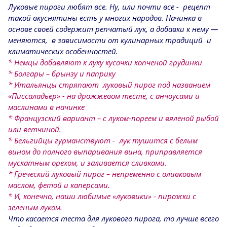
Луковые пироги любят все. Ну, или почти все - рецепт
такой вкуснятины есть у многих народов. Начинка в
основе своей содержит репчатый лук, а добавки к нему —
меняются, в зависимости от кулинарных традиций и
климатических особенностей.
* Немцы добавляют к луку кусочки копченой грудинки
* Болгары – брынзу и паприку
* Итальянцы стряпают луковый пирог под названием
«Писсаладьер» - на дрожжевом тесте, с анчоусами и
маслинами в начинке
* Французский вариант – с луком-пореем и вяленой рыбой
или ветчиной.
* Бельгийцы гурманствуют - лук тушится с белым
вином до полного выпаривания вина, приправляется
мускатным орехом, и заливается сливками.
* Греческий луковый пирог – непременно с оливковым
маслом, фетой и каперсами.
* И, конечно, наши любимые «луковики» - пирожки с
зеленым луком.
Что касается теста для лукового пирога, то лучше всего