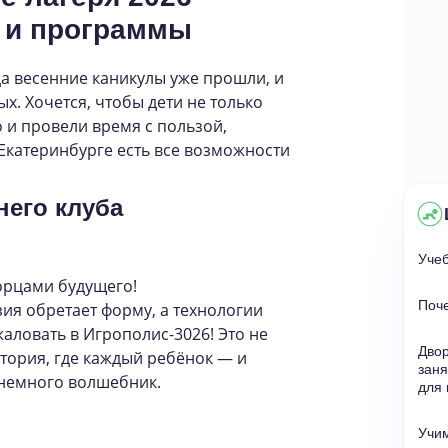
е и программы
да весенние каникулы уже прошли, и
х. Хочется, чтобы дети не только
 и провели время с пользой,
 Екатеринбурге есть все возможности
него клуба
Уче
ворцами будущего!
Поче
зия обретает форму, а технологии
аловать в Игрополис-3026! Это не
Двор
атория, где каждый ребёнок — и
заня
 немного волшебник.
для 
Учим