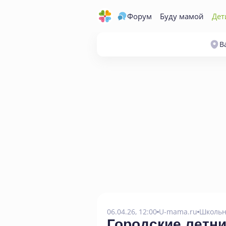
Форум
Буду мамой
Дет
В
06.04.26, 12:00
U-mama.ru
Школьн
Городские летни