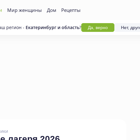
и
Мир женщины
Дом
Рецепты
аш регион -
Екатеринбург и область
?
Да, верно
Нет, друг
ики
е лагеря 2026