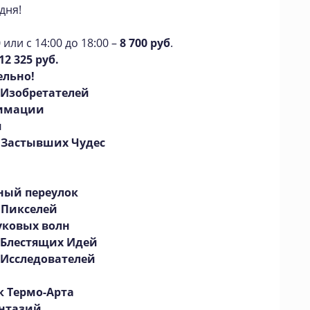
дня!
или с 14:00 до 18:00 –
8 700 руб
.
12 325 руб.
ельно!
 Изобретателей
нимации
я
Застывших Чудес
ный переулок
 Пикселей
уковых волн
 Блестящих Идей
 Исследователей
к Термо-Арта
нтазий