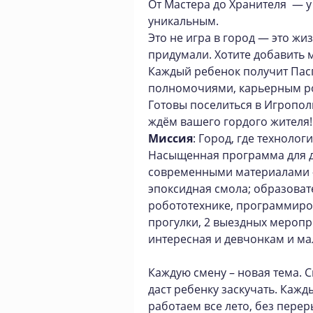
От Мастера до Хранителя — у 
уникальным.
Это не игра в город — это жи
придумали. Хотите добавить 
Каждый ребенок получит Пас
полномочиями, карьерным ро
Готовы поселиться в Игропол
ждём вашего гордого жителя!
Миссия
: Город, где технолог
Насыщенная программа для де
современными материалами –
эпоксидная смола; образоват
робототехнике, программиро
прогулки, 2 выездных меропр
интересная и девчонкам и м
Каждую смену – новая тема. 
даст ребенку заскучать. Кажд
работаем все лето, без пере