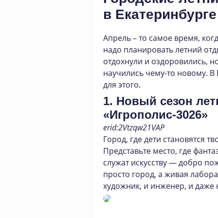
в Екатеринбург
Апрель – то самое время, ког
надо планировать летний отды
отдохнули и оздоровились, но
научились чему-то новому. В
для этого.
1. Новый сезон лет
«Игрополис-3026»
erid:2Vtzqw21VAP
Город, где дети становятся т
Представьте место, где фанта
служат искусству — добро пож
просто город, а живая лабор
художник, и инженер, и даже