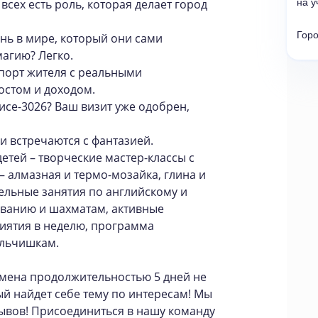
всех есть роль, которая делает город
на у
Гор
знь в мире, который они сами
магию? Легко.
порт жителя с реальными
стом и доходом.
исе-3026? Ваш визит уже одобрен,
ии встречаются с фантазией.
тей – творческие мастер-классы с
 алмазная и термо-мозайка, глина и
ельные занятия по английскому и
ванию и шахматам, активные
иятия в неделю, программа
альчишкам.
Смена продолжительностью 5 дней не
ый найдет себе тему по интересам! Мы
рывов! Присоединиться в нашу команду