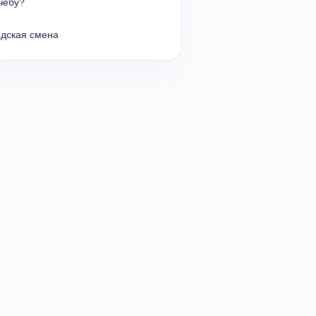
чебу?
одская смена