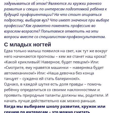
задумываться об этом? Являются ли кружки раннего
развития и секции по интересам подготовкой ребёнка к
будущей профориентации? На что стоит опираться
подростку, выбирая вуз? Что имеет значение при выборе
профессии? Как грамотно поменять профессию во
взрослом возрасте? Попытаемся ответить на эти
вопросы вместе со специалистом-профконсультантом.
С младых ногтей
Едва только малыш появился на свет, как тут же вокруг
него начинаются прогнозы – кем же станет наш кроха?
«Какой крикливый! Наверное, будет певцом!» Или:
«Смотрите, ему нравятся машинки – наверняка будет
автомехаником!» Или: «Наша девочка без конца
танцует – суждено ей стать балериною!».
Однако, в каждой шутке есть доля правды – помочь
ребёнку определиться со своими наклонностями и
проявить природные таланты должны мы, родители. И
начать лучше действительно как можно раньше.
Когда мы выбираем школу развития, кружок или
секцию по интересам – это можно считать