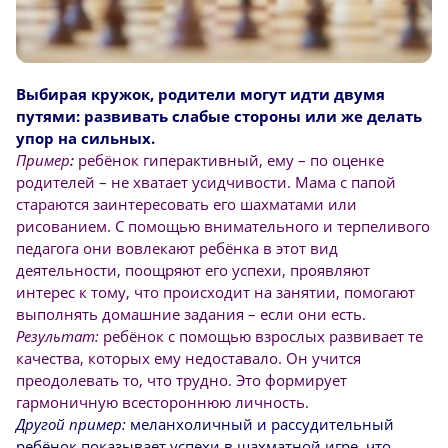
Выбирая кружок, родители могут идти двумя
путями: развивать слабые стороны или же делать
упор на сильных.
Пример
:
ребёнок гиперактивный, ему – по оценке
родителей – не хватает усидчивости. Мама с папой
стараются заинтересовать его шахматами или
рисованием. С помощью внимательного и терпеливого
педагога они вовлекают ребёнка в этот вид
деятельности, поощряют его успехи, проявляют
интерес к тому, что происходит на занятии, помогают
выполнять домашние задания – если они есть.
Результат:
ребёнок с помощью взрослых развивает те
качества, которых ему недоставало. Он учится
преодолевать то, что трудно. Это формирует
гармоничную всестороннюю личность.
Другой пример:
меланхоличный и рассудительный
ребёнок показывает успехи в шахматной игре, что