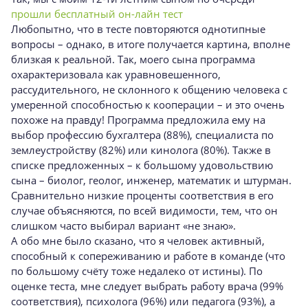
прошли бесплатный он-лайн тест
Любопытно, что в тесте повторяются однотипные
вопросы – однако, в итоге получается картина, вполне
близкая к реальной. Так, моего сына программа
охарактеризовала как уравновешенного,
рассудительного, не склонного к общению человека с
умеренной способностью к кооперации – и это очень
похоже на правду! Программа предложила ему на
выбор профессию бухгалтера (88%), специалиста по
землеустройству (82%) или кинолога (80%). Также в
списке предложенных – к большому удовольствию
сына – биолог, геолог, инженер, математик и штурман.
Сравнительно низкие проценты соответствия в его
случае объясняются, по всей видимости, тем, что он
слишком часто выбирал вариант «не знаю».
А обо мне было сказано, что я человек активный,
способный к сопереживанию и работе в команде (что
по большому счёту тоже недалеко от истины). По
оценке теста, мне следует выбрать работу врача (99%
соответствия), психолога (96%) или педагога (93%), а