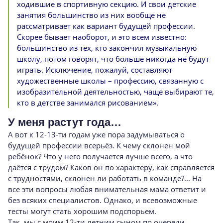
ходившие в спортивную секцию. И свои детские
занятия большинство из них вообще не
рассматривает как вариант будущей профессии.
Скорее бывает наоборот, и это всем известно:
большинство из тех, кто закончил музыкальную
школу, потом говорят, что больше никогда не будут
играть. Исключение, пожалуй, составляют
художественные школы – профессию, связанную с
изобразительной деятельностью, чаще выбирают те,
кто в детстве занимался рисованием».
У меня растут года…
А вот к 12-13-ти годам уже пора задумываться о
будущей профессии всерьёз. К чему склонен мой
ребёнок? Что у него получается лучше всего, а что
даётся с трудом? Каков он по характеру, как справляется
с трудностями, склонен ли работать в команде?... На
все эти вопросы любая внимательная мама ответит и
без всяких специалистов. Однако, и всевозможные
тесты могут стать хорошим подспорьем.
Так, мы с моим 12-ти летним сыном по очереди