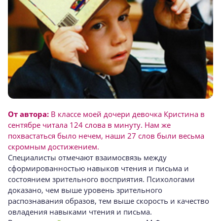
От автора:
В классе моей дочери девочка Кристина в
сентябре читала 124 слова в минуту. Нам же
похвастаться было нечем, наши 27 слов были весьма
скромным достижением.
Специалисты отмечают взаимосвязь между
сформированностью навыков чтения и письма и
состоянием зрительного восприятия. Психологами
доказано, чем выше уровень зрительного
распознавания образов, тем выше скорость и качество
овладения навыками чтения и письма.