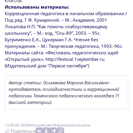
классов.
Использованы материалы:
Коррекционная педагогика в начальном образовании./
Под ред. Г.Ф. Кумариной. – М.: Академия, 2001
Локалова Н.П. “Как помочь слабоуспевающему
школьнику”, – М.: изд. “Ось-89”, 2003. – 95с.
Бугрименко Е.А., Цукерман Г.А. Чтение без
принуждения. – М.: Творческая педагогика, 1993.-96с.
Материалы сайта: «Фестиваль педагогических идей
«Открытый урок»: http://festival.1september.ru
(Издательский дом "Первое сентября")
Автор статьи:
Осьмакова Марина Васильевна -
преподаватель психодиагностики и коррекционной
педагогики Тюменского педагогического колледжа ?1
(высшей категории).
13.08.08, 00:00
Осьмакова Марина
Школьники
Поделиться