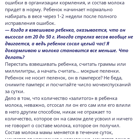
ошибки в организации кормления, и состав молока
придет в норму. Ребенок начинает нормально
набирать в весе через 1-2 недели после полного
исправления ошибок.
— Когда я взвешиваю ребенка, оказывается, что он
высосал от 20 до 50 г. Иногда стрелка весов вообще не
двигается, а ведь ребенок сосал целый час! Я
докармливаю и молока становится все меньше. Что
делать?
Перестать взвешивать ребенка, считать граммы или
миллилитры, а начать считать… мокрые пеленки.
Ребенок не носит пеленок, он в памперсе? Не беда,
снимите памперс и посчитайте число мочеиспусканий
за сутки.
Дело в том, что количество «залитого» в ребенка
молока, неважно, отсосал ли он его сам или его влили
в него другим способом, никак не отражает то
количество, которое он на самом деле усвоил и ничего
не говорит о составе молока, которое он получил.
Состав молока мамы меняется в течение суток,
меняется от кормления к кормлению, меняется даже в