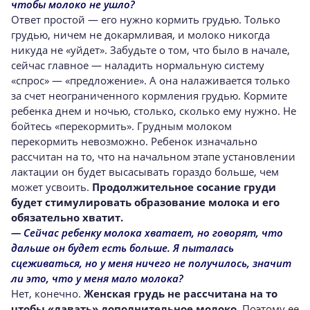
чтобы молоко не ушло?
Ответ простой — его нужно кормить грудью. Только
грудью, ничем не докармливая, и молоко никогда
никуда не «уйдет». Забудьте о том, что было в начале,
сейчас главное — наладить нормальную систему
«спрос» — «предложение». А она налаживается только
за счет неограниченного кормления грудью. Кормите
ребенка днем и ночью, столько, сколько ему нужно. Не
бойтесь «перекормить». Грудным молоком
перекормить невозможно. Ребенок изначально
рассчитан на то, что на начальном этапе установлении
лактации он будет высасывать гораздо больше, чем
может усвоить.
Продолжительное сосание груди
будет стимулировать образование молока и его
обязательно хватит.
— Сейчас ребенку молока хватает, но говорят, что
дальше он будет есть больше. Я пыталась
сцеживаться, но у меня ничего не получилось, значит
ли это, что у меня мало молока?
Нет, конечно.
Женская грудь не рассчитана на то
чтобы «давать» дополнительное молоко
. Поэтому ее