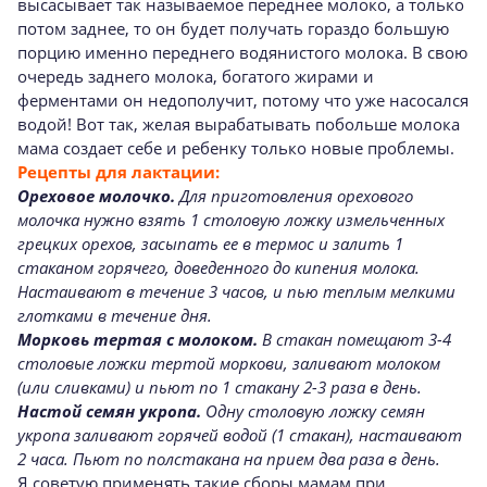
высасывает так называемое переднее молоко, а только
потом заднее, то он будет получать гораздо большую
порцию именно переднего водянистого молока. В свою
очередь заднего молока, богатого жирами и
ферментами он недополучит, потому что уже насосался
водой! Вот так, желая вырабатывать побольше молока
мама создает себе и ребенку только новые проблемы.
Рецепты для лактации:
Ореховое молочко.
Для приготовления орехового
молочка нужно взять 1 столовую ложку измельченных
грецких орехов, засыпать ее в термос и залить 1
стаканом горячего, доведенного до кипения молока.
Настаивают в течение 3 часов, и пью теплым мелкими
глотками в течение дня.
Морковь тертая с молоком.
В стакан помещают 3-4
столовые ложки тертой моркови, заливают молоком
(или сливками) и пьют по 1 стакану 2-3 раза в день.
Настой семян укропа
.
Одну столовую ложку семян
укропа заливают горячей водой (1 стакан), настаивают
2 часа. Пьют по полстакана на прием два раза в день.
Я советую применять такие сборы мамам при