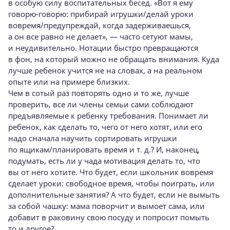
в особую силу воспитательных бесед. «Вот я ему
говорю-говорю
: прибирай игрушки/делай уроки
вовремя/предупреждай, когда задерживаешься,
а он все равно не делает», — часто сетуют мамы,
и неудивительно. Нотации быстро превращаются
в фон, на который можно не обращать внимания. Куда
лучше ребенок учится не на словах, а на реальном
опыте или на примере близких.
Чем в сотый раз повторять одно и то же, лучше
проверить, все ли члены семьи сами соблюдают
предъявляемые к ребенку требования. Понимает ли
ребенок, как сделать то, чего от него хотят, или его
надо сначала научить сортировать игрушки
по ящикам/планировать время
и т. д.
? И, наконец,
подумать, есть ли у чада мотивация делать то, что
вы от него хотите. Что будет, если школьник вовремя
сделает уроки: свободное время, чтобы поиграть, или
дополнительные занятия? А что будет, если не вымыть
за собой чашку: мама поворчит и вымоет сама, или
добавит в раковину свою посуду и попросит помыть
то и другое?