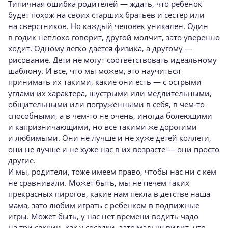
Типичная ошибка родителей — ждать, что ребенок
будет похож на своих старших братьев и сестер или
на сверстников. Но каждый человек уникален. Один
в годик неплохо говорит, другой молчит, зато уверенно
ходит. Одному легко дается физика, а другому —
рисование. Дети не могут соответствовать идеальному
шаблону. И все, что мы можем, это научиться
принимать их такими, какие они есть — с острыми
углами их характера, шустрыми или медлительными,
общительными или погруженными в себя, в
чем-то
способными, а в
чем-то
не очень, иногда болеющими
и капризничающими, но все такими же дорогими
и любимыми. Они не лучше и не хуже детей коллеги,
они не лучше и не хуже нас в их возрасте — они просто
другие.
И мы, родители, тоже имеем право, чтобы нас ни с кем
не сравнивали. Может быть, мы не печем таких
прекрасных пирогов, какие нам пекла в детстве наша
мама, зато любим играть с ребенком в подвижные
игры. Может быть, у нас нет времени водить чадо
на три секции, как у соседки, зато малыш видит, что