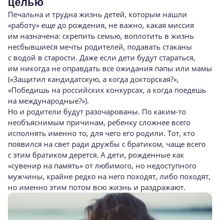
целью
Печальна и трудна жизнь детей, которым нашли
«работу» еще до рождения, не важно, какая миссия
им назначена: скрепить семью, воплотить в жизнь
несбывшиеся мечты родителей, подавать стаканы
с водой в старости. Даже если дети будут стараться,
им никогда не оправдать все ожидания папы или мамы
(«Защитил кандидатскую, а когда докторская?»,
«Победишь на российских конкурсах, а когда поедешь
на международные?»).
Но и родители будут разочарованы. По
каким-то
необъяснимым причинам, ребенку сложнее всего
исполнять именно то, для чего его родили. Тот, кто
появился на свет ради дружбы с братиком, чаще всего
с этим братиком дерется. А дети, рожденные как
«сувенир на память» от любимого, но недоступного
мужчины, крайне редко на него походят, либо походят,
но именно этим потом всю жизнь и раздражают.