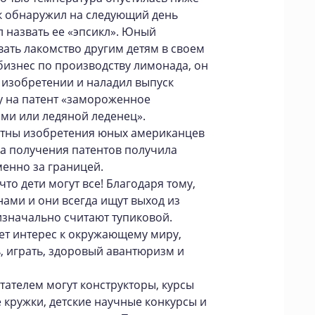
нк обнаружил на следующий день
 назвать ее «эпсикл». Юный
ать лакомство другим детям в своем
 бизнес по производству лимонада, он
 изобретении и наладил выпуск
ку на патент «замороженное
ами или ледяной леденец».
стны изобретения юных американцев
ка получения патентов получила
енно за границей.
что дети могут все! Благодаря тому,
нами и они всегда ищут выход из
изначально считают тупиковой.
т интерес к окружающему миру,
 играть, здоровый авантюризм и
тателем могут конструкторы, курсы
кружки, детские научные конкурсы и