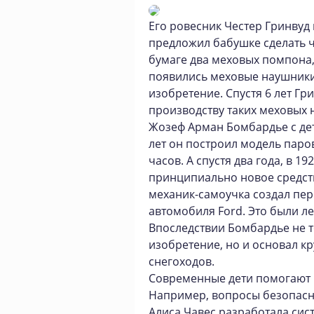
Его ровесник Честер Гринвуд 
предложил бабушке сделать чт
бумаге два меховых помпона
появились меховые наушники.
изобретение. Спустя 6 лет Гр
производству таких меховых 
Жозеф Арман Бомбардье с дет
лет он построил модель паро
часов. А спустя два года, в 1
принципиально новое средст
механик-самоучка создал пер
автомобиля Ford. Это были л
Впоследствии Бомбардье не 
изобретение, но и основал к
снегоходов.
Современные дети помогают 
Например, вопросы безопасн
Алиса Чавес разработала сист