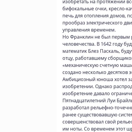
изобретать на протяжении вс
бифокальные очки, кресло-к
печь для отопления домов, 
прообраз электрического дви
управления временем.
Но Франклин не был первым 
человечества. В 1642 году б
математик Блез Паскаль, буд
отцу, работавшему сборщиком
«механическую счетную маши
создано несколько десятков 
Амбициозный юноша хотел за
изобретении. Однако распрод
изобретение давало огранич
Пятнадцатилетний Луи Брайль
разработал рельефно-точечн
ранее существовавшую систем
совершенствовал свой релье
им ноты. Со временем этот ш