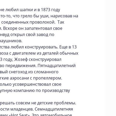
не любил шапки и в 1873 году
о-то, что грело бы уши, нарисовав на
, соединенных проволокой. Так
 Вскоре он запатентовал свое
инвуд открыл свой завод по
наушников.
ства любил конструировать. Еще в 13
воза с двигателем из деталей обычных
923 году, Жозеф сконструировал
во передвижения. Пятнадцатилетний
вый снегоход из сломанного
егкие аэросани с пропеллером.
только усовершенствовал свое
рупную компанию по производству
решать совсем не детские проблемы.
ости младенцев. Семнадцатилетняя
ему «Hot Seat». Это автомобильное