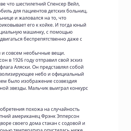
ве что шестилетний Спенсер Вейл,
обиль для пациентов детских больниц.
нице и жаловался на то, что
иковывает его к койке. И тогда юный
ециальную машинку, с помощью
двигаться беспрепятственно даже с
й и совсем необычные вещи.
он в 1926 году отправил свой эскиз
флага Аляски. Он представлял собой
мволизирующее небо и официальный
а нем было изображение созвездия
ой звезды. Мальчик выиграл конкурс
зобретения похожа на случайность
-летний американец Фрэнк Эпперсон
воре своего дома стакан с содовой и
Ночью температура опустилась ниже