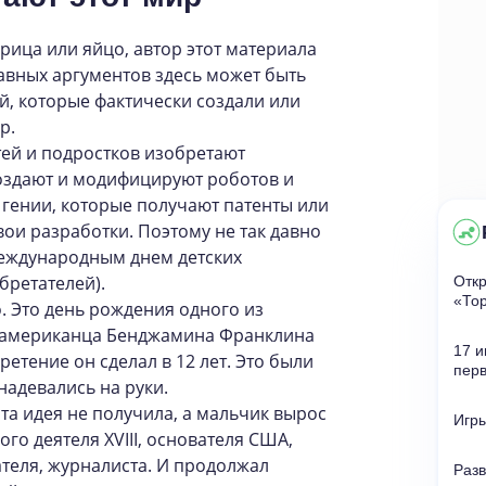
урица или яйцо, автор этот материала
лавных аргументов здесь может быть
й, которые фактически создали или
р.
тей и подростков изобретают
создают и модифицируют роботов и
е гении, которые получают патенты или
вои разработки. Поэтому не так давно
еждународным днем детских
бретателей).
Откр
«
То
. Это день рождения одного из
 американца Бенджамина Франклина
17 и
ретение он сделал в 12 лет. Это были
пер
надевались на руки.
а идея не получила, а мальчик вырос
Игры
го деятеля XVIII, основателя США,
ателя, журналиста. И продолжал
Разв