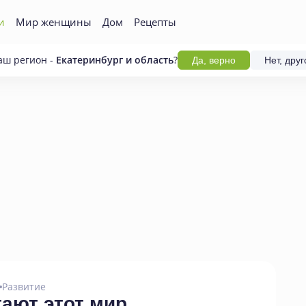
и
Мир женщины
Дом
Рецепты
аш регион -
Екатеринбург и область
?
Да, верно
Нет, друг
Развитие
тают этот мир