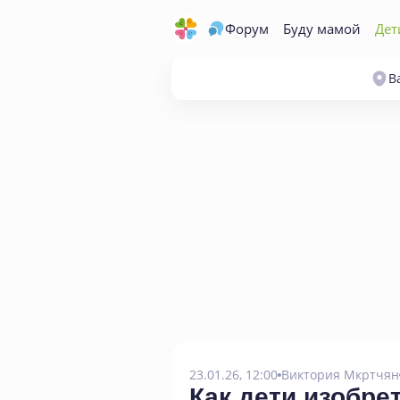
Форум
Буду мамой
Дет
В
23.01.26, 12:00
Виктория Мкртчян
Как дети изобре