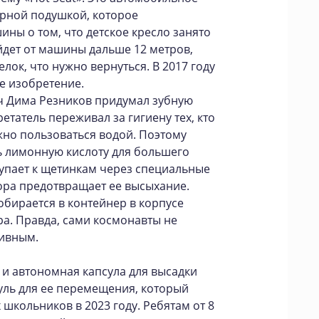
орной подушкой, которое
ины о том, что детское кресло занято
йдет от машины дальше 12 метров,
лок, что нужно вернуться. В 2017 году
е изобретение.
ич Дима Резников придумал зубную
етатель переживал за гигиену тех, кто
жно пользоваться водой. Поэтому
ь лимонную кислоту для большего
упает к щетинкам через специальные
сора предотвращает ее высыхание.
обирается в контейнер в корпусе
а. Правда, сами космонавты не
ивным.
 и автономная капсула для высадки
уль для ее перемещения, который
школьников в 2023 году. Ребятам от 8