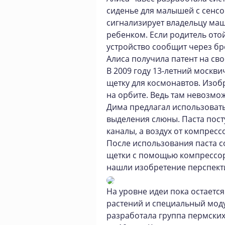
сиденье для малышей с сенс
сигнализирует владельцу маш
ребенком. Если родитель ото
устройство сообщит через бре
Алиса получила патент на сво
В 2009 году 13-летний москв
щетку для космонавтов. Изобр
на орбите. Ведь там невозмо
Дима предлагал использоват
выделения слюны. Паста пост
каналы, а воздух от компрес
После использования паста с
щетки с помощью компрессор
нашли изобретение перспект
На уровне идеи пока остается
растений и специальный мод
разработала группа пермских 