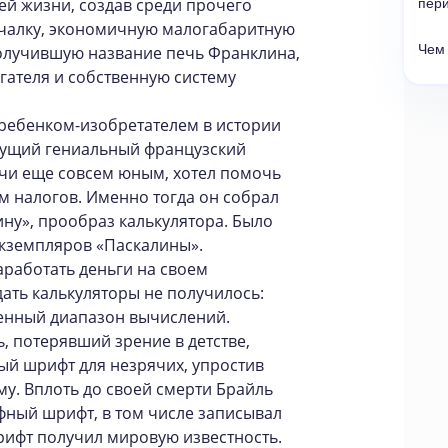
ей жизни, создав среди прочего
пер
ачалку, экономичную малогабаритную
Чем 
получившую название печь Франклина,
гателя и собственную систему
ребенком-изобретателем в истории
удущий гениальный французский
учи еще совсем юным, хотел помочь
 налогов. Именно тогда он собрал
ну», прообраз калькулятора. Было
экземпляров «Паскалины».
работать деньги на своем
ать калькуляторы не получилось:
енный диапазон вычислений.
, потерявший зрение в детстве,
ый шрифт для незрячих, упростив
у. Вплоть до своей смерти Брайль
фный шрифт, в том числе записывал
рифт получил мировую известность.