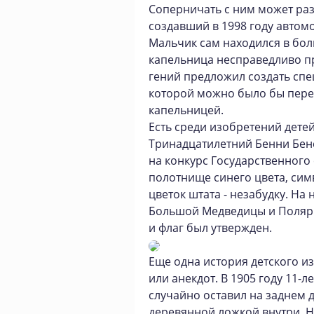
Соперничать с ним может раз
создавший в 1998 году автом
Мальчик сам находился в боль
капельница несправедливо пр
гений предложил создать сп
которой можно было бы пере
капельницей.
Есть среди изобретений дете
Тринадцатилетний Бенни Бенс
на конкурс Государственного 
полотнище синего цвета, си
цветок штата - незабудку. Н
Большой Медведицы и Полярн
и флаг был утвержден.
Еще одна история детского и
или анекдот. В 1905 году 11
случайно оставил на заднем д
деревянной ложкой внутри. 