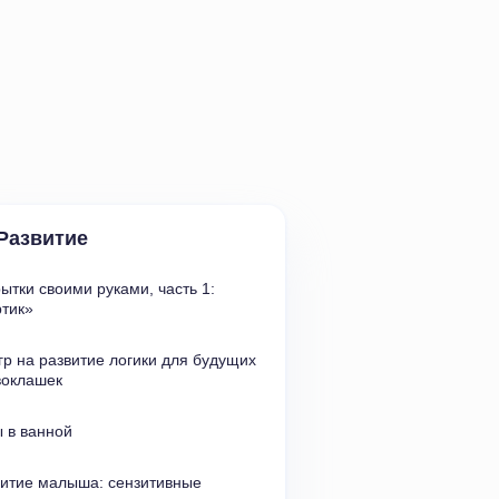
Развитие
ытки своими руками
,
часть 1:
ртик»
гр на развитие логики для будущих 
воклашек
 в ванной
итие малыша: сензитивные 