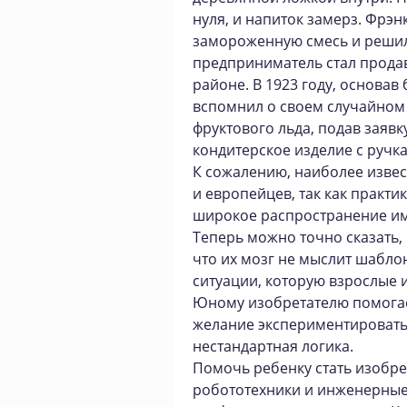
нуля, и напиток замерз. Фрэ
замороженную смесь и решил
предприниматель стал продав
районе. В 1923 году, основав
вспомнил о своем случайном
фруктового льда, подав заяв
кондитерское изделие с ручк
К сожалению, наиболее изве
и европейцев, так как практи
широкое распространение им
Теперь можно точно сказать, 
что их мозг не мыслит шабло
ситуации, которую взрослые 
Юному изобретателю помогае
желание экспериментировать,
нестандартная логика.
Помочь ребенку стать изобре
робототехники и инженерные 