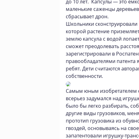
до 10 лет. Капсулы — это емк
маленькие саженцы деревьев
сбрасывает дрон.
Школьники сконструировали 
которой растение приземляет
землю капсула с водой лопает
сможет преодолевать расстоян
зарегистрировали в Роспате
правообладателями патента я
ребят. Дети считаются автор
собственности.
Самым юным изобретателем с
всерьез задумался над игру
было бы легко разбирать, со
другие виды грузовиков, меня
прототип грузовика из обувн
гвоздей, основываясь на свое
запатентовали игрушку-тран