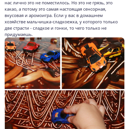
нас лично это не поместилось. Но это не грязь, это
какао, а потому это самая настоящая сенсорная,
вкусовая и аромоигра. Если у вас в домашнем
хозяйстве мальчишка-сладкоежка, у которого только
две страсти - сладкое и гонки, то чего только не
придумаешь.