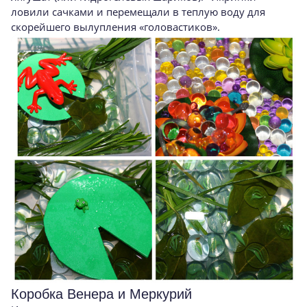
ловили сачками и перемещали в теплую воду для
скорейшего вылупления «головастиков».
Коробка Венера и Меркурий