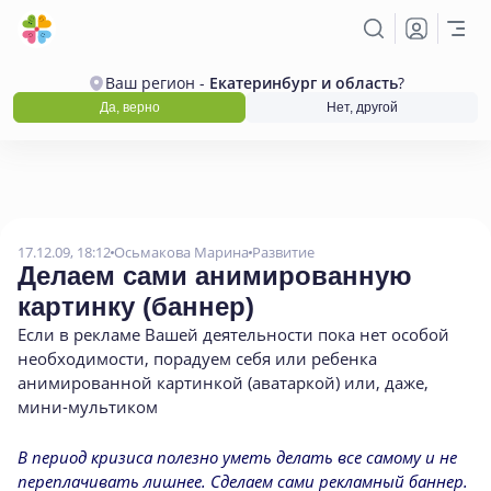
Ваш регион -
Екатеринбург и область
?
Да, верно
Нет, другой
17.12.09, 18:12
Осьмакова Марина
Развитие
Делаем сами анимированную
картинку
(
баннер)
Если в рекламе Вашей деятельности пока нет особой
необходимости
,
порадуем себя или ребенка
анимированной картинкой
(
аватаркой) или
,
даже
,
мини-мультиком
В период кризиса полезно уметь делать все самому и не
переплачивать лишнее. Сделаем сами рекламный баннер.