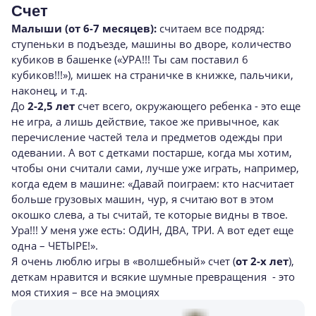
Счет
Малыши (от 6-7 месяцев):
считаем все подряд:
ступеньки в подъезде, машины во дворе, количество
кубиков в башенке («УРА!!! Ты сам поставил 6
кубиков!!!»), мишек на страничке в книжке, пальчики,
наконец, и т.д.
До
2-2,5 лет
счет всего, окружающего ребенка - это еще
не игра, а лишь действие, такое же привычное, как
перечисление частей тела и предметов одежды при
одевании. А вот с детками постарше, когда мы хотим,
чтобы они считали сами, лучше уже играть, например,
когда едем в машине: «Давай поиграем: кто насчитает
больше грузовых машин, чур, я считаю вот в этом
окошко слева, а ты считай, те которые видны в твое.
Ура!!! У меня уже есть: ОДИН, ДВА, ТРИ. А вот едет еще
одна – ЧЕТЫРЕ!».
Я очень люблю игры в «волшебный» счет (
от 2-х лет
),
деткам нравится и всякие шумные превращения - это
моя стихия – все на эмоциях