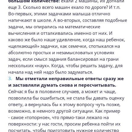
большом количестве:
ехали 2 машины, их догнали
еще 3. Сколько всего машин ехало по дороге? И т.п.
Во-первых, этими задачками малыша отлично
напичкают в школе. А во-вторых, составляя подобные
задачи, мы опирались на математические
вычисления и отталкивались именно от них. И
каково же было наше удивление, когда наш ребенок,
«щелкающий» задачки, как семечки, спотыкался на
абсолютно простых и незамысловатых условиях
задач, если смысл задания балансировал на грани
нескольких «наук». Когда, чтобы решить задачу, для
начала над ней надо было задуматься.
Мы отметали неправильные ответы сразу же
и заставляли думать снова и пересчитывать.
Сейчас я бы в половине случаев, а может и чаще,
позволила бы ошибиться, не стала бы давать оценку
ответу, а вернулась бы к этому вопросу чуть позже,
возможно, в немного другой ситуации. Как пример
- самое «топорное», что прямо-таки лежало на
поверхности: у нас гости, просим ребенка пойти их
посчитать, чтобы приготовить нужное количество