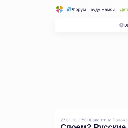
Форум
Буду мамой
Дет
В
27.01.10, 17:01
Валентина Понома
Споем? Русские