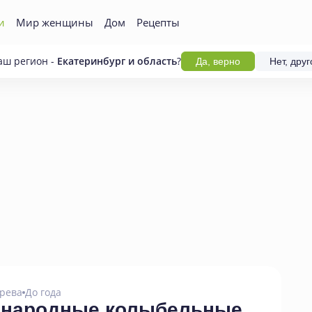
и
Мир женщины
Дом
Рецепты
аш регион -
Екатеринбург и область
?
Да, верно
Нет, друг
рева
До года
 народные колыбельные