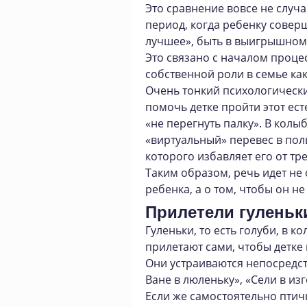
Это сравнение вовсе не случ
период, когда ребенку совер
лучшее», быть в выигрышном
Это связано с началом проце
собственной роли в семье ка
Очень тонкий психологически
помочь детке пройти этот ес
«не перегнуть палку». В колы
«виртуальный» перевес в по
которого избавляет его от тр
Таким образом, речь идет н
ребенка, а о том, чтобы он н
Прилетели гулень
Гуленьки, то есть голуби, в 
прилетают сами, чтобы детке 
Они устраиваются непосредст
Ване в люленьку», «Сели в изг
Если же самостоятельно птичк