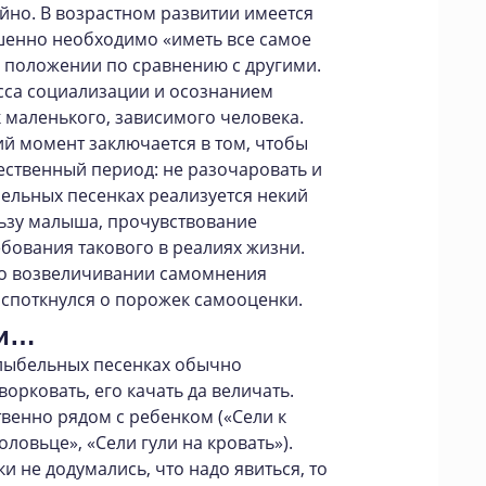
айно. В возрастном развитии имеется
шенно необходимо «иметь все самое
 положении по сравнению с другими.
сса социализации и осознанием
к маленького, зависимого человека.
й момент заключается в том, чтобы
тественный период: не разочаровать и
бельных песенках реализуется некий
льзу малыша, прочувствование
ебования такового в реалиях жизни.
е о возвеличивании самомнения
е споткнулся о порожек самооценки.
ки…
колыбельных песенках обычно
ворковать, его качать да величать.
венно рядом с ребенком («Сели к
оловьце», «Сели гули на кровать»).
и не додумались, что надо явиться, то