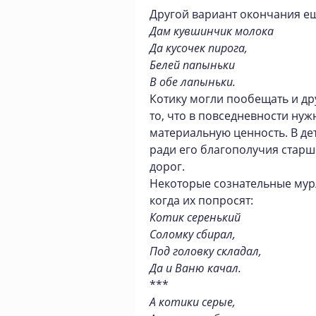
Другой вариант окончания ещ
Дам кувшинчик молока
Да кусочек пирога,
Белей папыньки
В обе лапыньки.
Котику могли пообещать и дру
то, что в повседневности нуж
материальную ценность. В де
ради его благополучия старши
дорог.
Некоторые сознательные мурл
когда их попросят:
Котик серенький
Соломку сбирал,
Под головку складал,
Да и Ваню качал.
***
А котики серые,