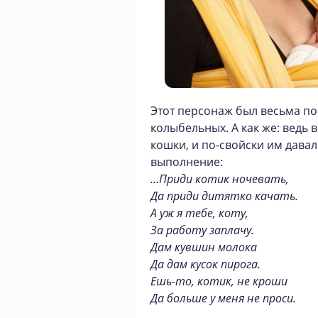
Этот персонаж был весьма по
колыбельных. А как же: ведь 
кошки, и по-свойски им давал
выполнение:
…Приди котик ночевать,
Да приди дитятко качать.
А уж я тебе, коту,
За работу заплачу.
Дам кувшин молока
Да дам кусок пирога.
Ешь-то, котик, не кроши
Да больше у меня не проси.