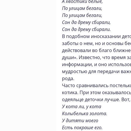
А хвостики белые,
По улицам бегали,
По улицам бегали,
Сон да дрему сбирали,
Сон да дрему сбирали.
В подобном иносказании дето
заботы о нем, но и основы б
действовали во благо ближне
души». Известно, что время з
информации, и оно использо
мудростью для передачи важ
рода.
Часто сравнивались постельки
котика. При этом оказывалось
одеяльце деточки лучше. Вот
У кота ли, у кота
Колыбелька золота.
У дитяти моего
Есть покраше его.