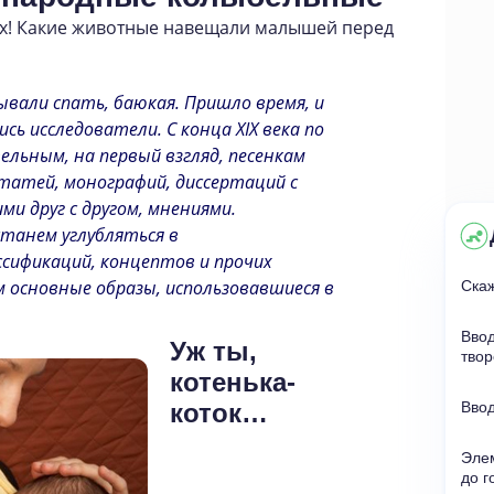
ых! Какие животные навещали малышей перед
ывали спать, баюкая. Пришло время, и
ь исследователи. С конца XIX века по
льным, на первый взгляд, песенкам
атей, монографий, диссертаций с
и друг с другом, мнениями.
станем углубляться в
ссификаций, концептов и прочих
 основные образы, использовавшиеся в
Скаж
Ввод
Уж ты,
твор
котенька-
коток…
Ввод
Эле
до г