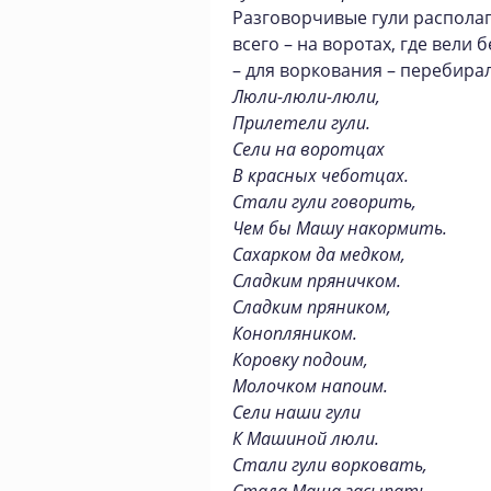
Разговорчивые гули распола
всего – на воротах, где вели 
– для воркования – перебира
Люли-люли-люли,
Прилетели гули.
Сели на воротцах
В красных чеботцах.
Стали гули говорить,
Чем бы Машу накормить.
Сахарком да медком,
Сладким пряничком.
Сладким пряником,
Конопляником.
Коровку подоим,
Молочком напоим.
Сели наши гули
К Машиной люли.
Стали гули ворковать,