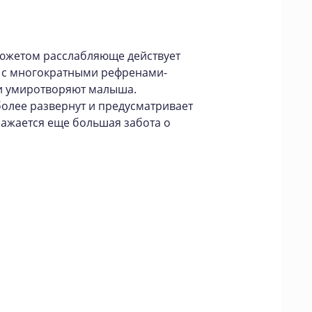
южетом расслабляюще действует
е с многократными рефренами-
и умиротворяют малыша.
олее развернут и предусматривает
ражается еще большая забота о