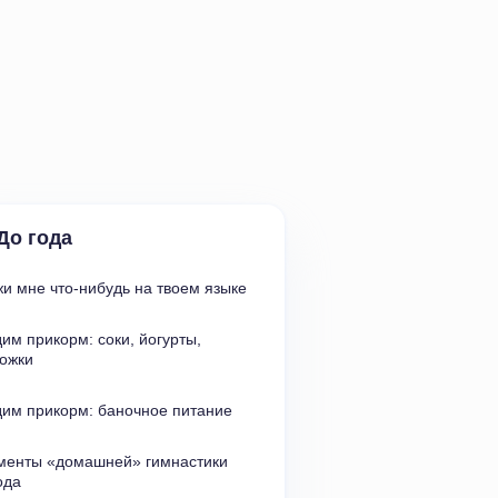
До года
и мне что-нибудь на твоем языке
им прикорм: соки
,
йогурты
,
ожки
им прикорм: баночное питание
менты
«
домашней» гимнастики 
ода