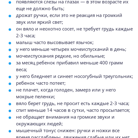
появляются слезы на глазах — в этом возрасте их
еще не должно быть;
дрожат ручки, если это не реакция на громкий
звук или яркий свет;
он вяло и неохотно сосет, не требует грудь каждые
2-3 часа;
малыш часто высовывает язычок;
у него меньше четырех мочеиспусканий в день;
мочеиспускания редкие, но обильные;
за месяц ребенок прибавил меньше 400 грамм
веса;
у него бледнеет и синеет носогубный треугольник;
ребенок часто потеет;
не плачет, когда голоден, замерз или у него
мокрые пеленки;
вяло берет грудь, не просит есть каждые 2-3 часа;
спит меньше 14 часов в сутки, часто просыпается;
не обращает внимания на громкие звуки и
окружающих людей;
мышечный тонус снижен: ручки и ножки все
время расслаблены, движения слабые или их нет.