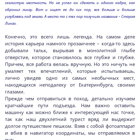
скалистую местность. Но не успел он сделать и одного кадра, как
обронил линзу. Вот и ищет ее до сих пор, все больше и больше
углубляясь под землю. А место то с тех пор получило название – Старая
Линза.
Конечно, это всего лишь легенда. На самом деле
история карьера намного прозаичнее – когда-то здесь
добывали тальк, вырывая в монолитной глыбе
отверстие, которое становилось все глубже и глубже.
Причем, вся работа велась вручную. Но это ничуть не
умаляет тех впечатлений, которые испытываешь,
лично увидев одно из самых необычных мест,
находящихся неподалеку от Екатеринбурга, своими
глазами.
Прежде чем отправиться в поход, детально изучаем
кратчайшие пути подъезда. Нам важно оставить
машину как можно ближе к интересующей нас точке,
так как наш двухлетний турист вряд ли выдержит
долгое путешествие пешком. Взяв с собой фотоаппарат
и вбив в навигатор координаты, мы отправляемся в
путь.