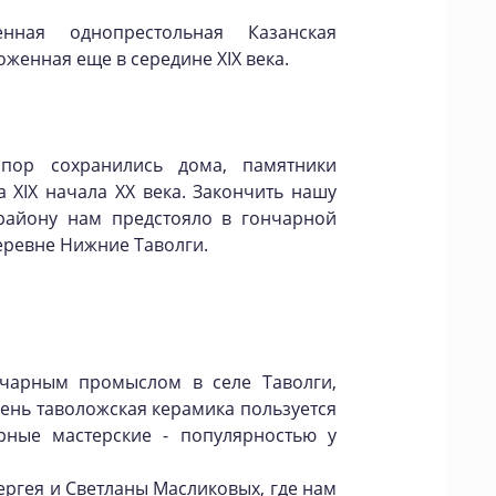
нная однопрестольная Казанская
женная еще в середине XIX века.
пор сохранились дома, памятники
 XIX начала XX века. Закончить нашу
району нам предстояло в гончарной
еревне Нижние Таволги.
нчарным промыслом в селе Таволги,
 день таволожская керамика пользуется
рные мастерские - популярностью у
ргея и Светланы Масликовых, где нам