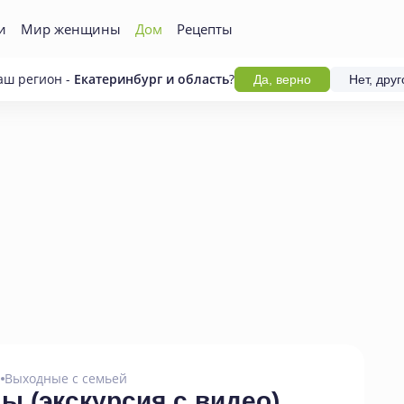
и
Мир женщины
Дом
Рецепты
аш регион -
Екатеринбург и область
?
Да, верно
Нет, друг
а
Выходные с семьей
ны
(
экскурсия с видео)