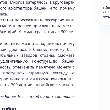
етов. Многое затерялось в круговерти
ого архитектора башни, и то, почему
«
Ист
на п
ась.
мул
 статьи пересказывать экскурсионный
аздо интереснее прослушать на месте,
м Акинфий Демидов расхаживал 300 лет
обности из жизни заводчиков: почему
свой дом возле башни, почему был
быльных заводов страны. Сможете
удивительную конструкцию башни
жность отчеканить памятную монету с
 послушать страшную легенду о
ерах, пошептаться в слуховой комнате,
шать 300-летние английские часы, о
.
 преданиях Невьянской башни, смотрите
 собор