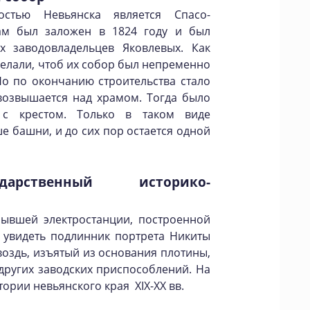
остью Невьянска является Спасо-
ам был заложен в 1824 году и был
х заводовладельцев Яковлевых. Как
желали, чтоб их собор был непременно
о по окончанию строительства стало
возвышается над храмом. Тогда было
с крестом. Только в таком виде
е башни, и до сих пор остается одной
дарственный историко-
бывшей электростанции, построенной
о увидеть подлинник портрета Никиты
оздь, изъятый из основания плотины,
других заводских приспособлений. На
тории невьянского края XIX-XX вв.