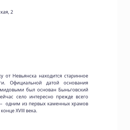
кая, 2
ку от Невьянска находится старинное
ги. Официальной датой основания
Демидовыми был основан Быньговский
Сейчас село интересно прежде всего
 – одним из первых каменных храмов
онце XVIII века.