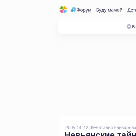
Форум
Буду мамой
Дет
В
29.05.14, 12:05
Наталья Елизаров
Невьянские тай