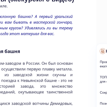
мле.
аклонную башню? А первый уральский
ли вам бывать в мастерской гончара,
ным кругом? Удивлялись ли вы терему
тогда этот материал для вас.
ая башня
Пров
ом-заводом в России. Он был основан
екат
да осуществили первую плавку металла.
ти из заводской жизни скучны и
ТОП-
поездка к Невьянской башне - это не
для 
сторией завода, это множество
реданий, окутывающее таинственной
Сок
щихся заводской вотчины Демидовых,
Поз