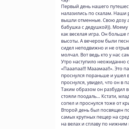
Первый день нашего путешес
налазились по скалам. Наши 
вышли отменные. Свою дозу 
бабушка с дедушкой)). Моему
как веселая игра. Он больше 
высоты. А вечером были песн
сидел неподвижно и не отрыв
молчал. Вот ведь кто у нас с
Утро наступило неожиданно 
«Пааапаа!!! Мааамаа!!». Это п
проснулся пораньше и ушел 
проснулся, увидел, что он в п
Таким образом он разбудил вс
стояли поодаль… Кстати, мла
сопел и проснулся тоже от кри
Второй день был посвящен по
самых крупных пещер на сред
на велах и сплаву по нижним