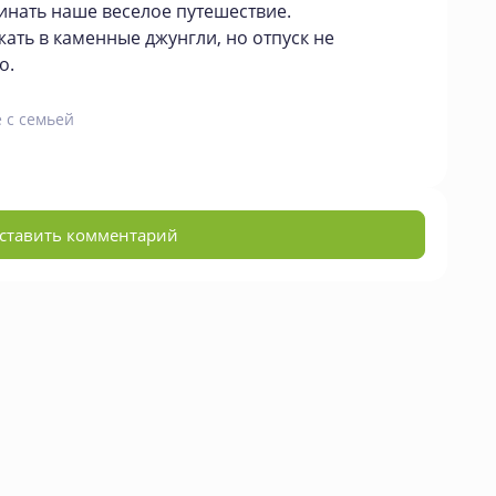
инать наше веселое путешествие.
жать в каменные джунгли, но отпуск не
о.
 с семьей
ставить комментарий