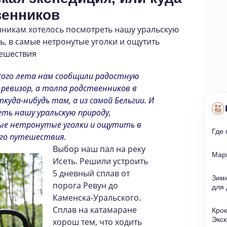
венников
никам хотелось посмотреть нашу уральскую
ть
,
в самые нетронутые уголки и ощутить
тешествия
ского лета нам сообщили радостную
 ревизор, а толпа родственников в
ткуда-нибудь там, а из самой Бельгии. И
ть нашу уральскую природу,
амые нетронутые уголки и ощутить в
Где 
го путешествия.
Выбор наш пал на реку
Мар
Исеть. Решили устроить
5 дневный сплав от
Зим
порога Ревун до
для 
Каменска-Уральского.
Сплав на катамаране
Крок
Экс
хорош тем, что ходить