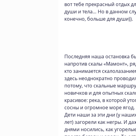
вот тебе прекрасный отдых д
души и тела… Но в данном сл
конечно, больше для души)).
Последняя наша остановка б
напротив скалы «Мамонт», ря
кто занимается скалолазание
здесь неоднократно проводил
потому, что скальные маршрут
новичков и для опытных скал
красивое: река, в которой ут
сосны и огромное море ягод. 
Дети наши за эти дни (у наш
лет) загорели как негры. И д
днями носились, как угорелые