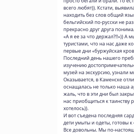
просто бегали и орали. То ес
всего любят)). Кстати, выяви
находить без слов общий язы
бельгийский по-русски не раз
прекрасно друг друга понима
«А я ее за что держал?!!»)) 
туристами, что на нас даже к
первые дни «буржуйская кров
Последний день нашего преб
изучению достопримечательно
музей на экскурсию, узнали м
Оказывается, в Каменске отл
оснащалась не только наша а
жаль, что в эти дни был закр
нас приобщиться к таинству 
хотелось)).
И вот съедена последняя сард
дети умыты и одеты, готовы к
Все довольны. Мы по-настоящ