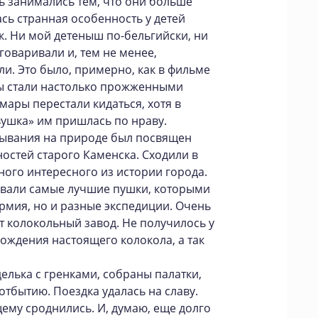
ть занимались тем, что они больше
лась странная особенность у детей
к. Ни мой детеныш по-бельгийски, ни
говаривали и, тем не менее,
ли. Это было, примерно, как в фильме
А мы стали настолько прожженными
омары перестали кидаться, хотя в
ушка» им пришлась по нраву.
ывания на природе был посвящен
стей старого Каменска. Сходили в
ного интересного из истории города.
ивали самые лучшие пушки, которыми
рмия, но и разные экспедиции. Очень
ыт колокольный завод. Не получилось у
рождения настоящего колокола, а так
елька с гренками, собраны палатки,
 отбытию. Поездка удалась на славу.
ему сроднились. И, думаю, еще долго