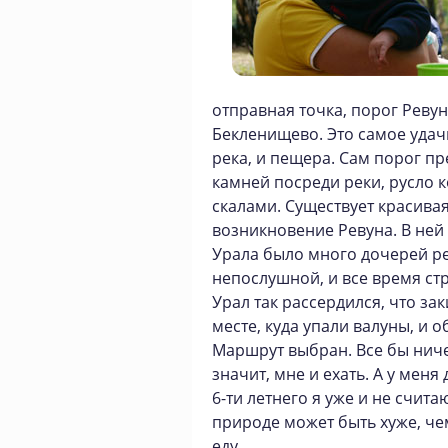
отправная точка, порог Ревун
Бекленищево. Это самое удачн
река, и пещера. Сам порог п
камней посреди реки, русло 
скалами. Существует красива
возникновение Ревуна. В ней 
Урала было много дочерей рек
непослушной, и все время ст
Урал так рассердился, что зак
месте, куда упали валуны, и 
Маршрут выбран. Все бы ничег
значит, мне и ехать. А у меня
6-ти летнего я уже и не счита
природе может быть хуже, че
еду.