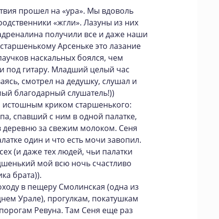
твия прошел на «ура». Мы вдоволь
родственники «жгли». Лазуны из них
адреналина получили все и даже наши
 старшенькому Арсеньке это лазание
паучков наскальных боялся, чем
и под гитару. Младший целый час
аясь, смотрел на дедушку, слушал и
амый благодарный слушатель!))
с истошным криком старшенького:
апа, спавший с ним в одной палатке,
в деревню за свежим молоком. Сеня
алатке один и что есть мочи завопил.
ех (и даже тех людей, чьи палатки
дшенький мой всю ночь счастливо
ка брата)).
ходу в пещеру Смолинская (одна из
нем Урале), прогулкам, покатушкам
 порогам Ревуна. Там Сеня еще раз