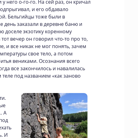
 у него о-го-го. На сей раз, он кричал
подпрыгивал, и его обдавало
ной. Бельгийцы тоже были в
е день заказали в деревне баню и
ю доселе экзотику коренному
 тот вечер он говорил что-то про то,
е, и все никак не мог понять, зачем
емпературы свое тело, а потом
битья вениками. Осознания всего
огда все закончилось и навалилась
м теле под названием «как заново
ти.
ые
… А
 под
ехать
ь. И