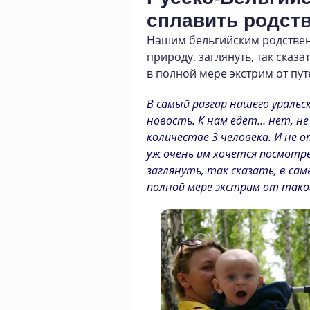
сплавить родст
Нашим бельгийским родствен
природу
,
заглянуть
,
так сказа
в полной мере экстрим от пу
В самый разгар нашего ураль
новость. К нам едет… нет, не
количестве 3 человека. И не о
уж очень им хочется посмотре
заглянуть, так сказать, в с
полной мере экстрим от тако