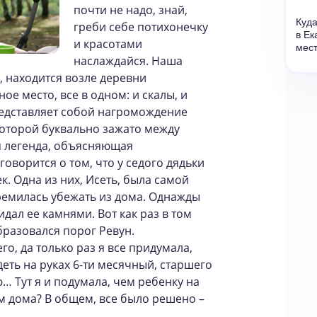
почти не надо, знай,
Куда
греби себе потихонечку
в Ек
и красотами
мест
наслаждайся. Наша
, находится возле деревни
ое место, все в одном: и скалы, и
редставляет собой нагромождение
которой буквально зажато между
я легенда, объясняющая
говорится о том, что у седого дядьки
. Одна из них, Исеть, была самой
ремилась убежать из дома. Однажды
идал ее камнями. Вот как раз в том
образовался порог Ревун.
о, да только раз я все придумала,
 деть на руках 6-ти месячный, старшего
ю… Тут я и подумала, чем ребенку на
м дома? В общем, все было решено –