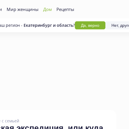
и
Мир женщины
Дом
Рецепты
аш регион -
Екатеринбург и область
?
Да, верно
Нет, друг
 с семьей
кая экспедиция
,
или куда