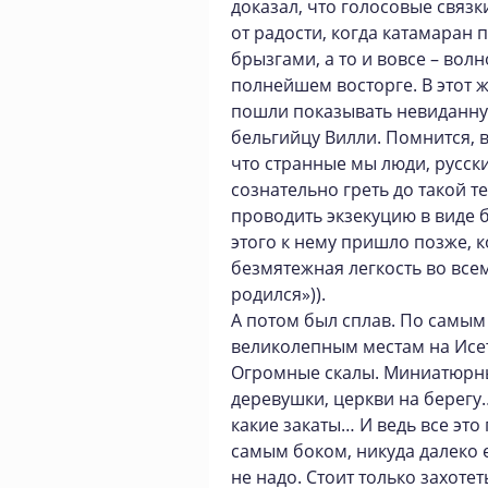
доказал, что голосовые связки
от радости, когда катамаран 
брызгами, а то и вовсе – вол
полнейшем восторге. В этот ж
пошли показывать невиданну
бельгийцу Вилли. Помнится, в
что странные мы люди, русски
сознательно греть до такой т
проводить экзекуцию в виде 
этого к нему пришло позже, к
безмятежная легкость во все
родился»)).
А потом был сплав. По самым
великолепным местам на Исе
Огромные скалы. Миниатюрн
деревушки, церкви на берегу
какие закаты… И ведь все это
самым боком, никуда далеко 
не надо. Стоит только захотет