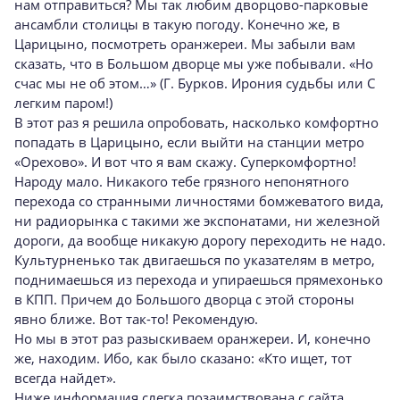
нам отправиться? Мы так любим дворцово-парковые
ансамбли столицы в такую погоду. Конечно же, в
Царицыно, посмотреть оранжереи. Мы забыли вам
сказать, что в Большом дворце мы уже побывали. «Но
счас мы не об этом…» (Г. Бурков. Ирония судьбы или С
легким паром!)
В этот раз я решила опробовать, насколько комфортно
попадать в Царицыно, если выйти на станции метро
«Орехово». И вот что я вам скажу. Суперкомфортно!
Народу мало. Никакого тебе грязного непонятного
перехода со странными личностями бомжеватого вида,
ни радиорынка с такими же экспонатами, ни железной
дороги, да вообще никакую дорогу переходить не надо.
Культурненько так двигаешься по указателям в метро,
поднимаешься из перехода и упираешься прямехонько
в КПП. Причем до Большого дворца с этой стороны
явно ближе. Вот так-то! Рекомендую.
Но мы в этот раз разыскиваем оранжереи. И, конечно
же, находим. Ибо, как было сказано: «Кто ищет, тот
всегда найдет».
Ниже информация слегка позаимствована с сайта