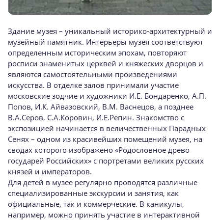
Здание музея – уникальный историко-архитектурный и
музейный памятник. Интерьеры музея соответствуют
определенным историческим эпохам, повторяют
росписи знаменитых церквей и княжеских дворцов и
являются самостоятельными произведениями
искусства. В отделке залов принимали участие
московские зодчие и художники И.Е. Бондаренко, А.П.
Попов, И.К. Айвазовский, В.М. Васнецов, а позднее
В.А.Серов, С.А.Коровин, И.Е.Репин. Знакомство с
экспозицией начинается в величественных Парадных
Сенях – одном из красивейших помещений музея, на
сводах которого изображено «Родословное древо
государей Российских» с портретами великих русских
князей и императоров.
Для детей в музее регулярно проводятся различные
специализированные экскурсии и занятия, как
официальные, так и коммерческие. В каникулы,
например, можно принять участие в интерактивной