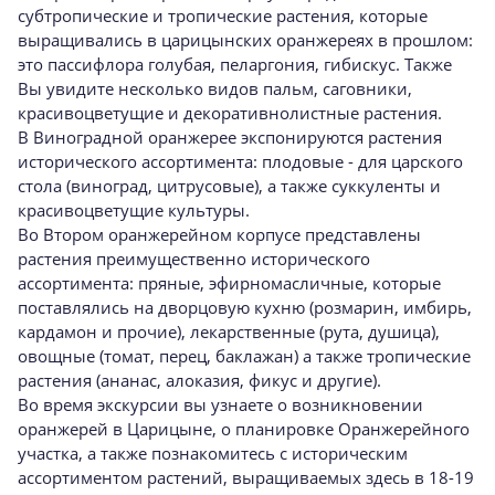
субтропические и тропические растения, которые
выращивались в царицынских оранжереях в прошлом:
это пассифлора голубая, пеларгония, гибискус. Также
Вы увидите несколько видов пальм, саговники,
красивоцветущие и декоративнолистные растения.
В Виноградной оранжерее экспонируются растения
исторического ассортимента: плодовые - для царского
стола (виноград, цитрусовые), а также суккуленты и
красивоцветущие культуры.
Во Втором оранжерейном корпусе представлены
растения преимущественно исторического
ассортимента: пряные, эфирномасличные, которые
поставлялись на дворцовую кухню (розмарин, имбирь,
кардамон и прочие), лекарственные (рута, душица),
овощные (томат, перец, баклажан) а также тропические
растения (ананас, алоказия, фикус и другие).
Во время экскурсии вы узнаете о возникновении
оранжерей в Царицыне, о планировке Оранжерейного
участка, а также познакомитесь с историческим
ассортиментом растений, выращиваемых здесь в 18-19