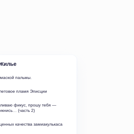
Жилье
 маской пальмы.
летовое пламя Эписции
оливаю фикус
,
прошу тебя — 
ликнись…
(
часть 2)
ценных качества замиакулькаса