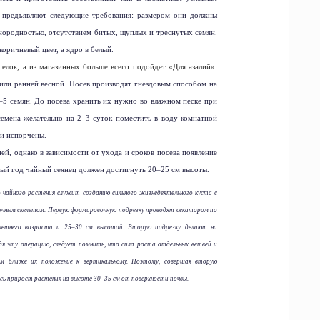
м предъявляют следующие требования: размером они должны
нородностью, отсутствием битых, щуплых и треснутых семян.
оричневый цвет, а ядро в белый.
елок, а из магазинных больше всего подойдет «Для азалий».
или ранней весной. Посев производят гнездовым способом на
–5 семян. До посева хранить их нужно во влажном песке при
семена желательно на 2–3 суток поместить в воду комнатной
ни испорчены.
й, однако в зависимости от ухода и сроков посева появление
вый год чайный сеянец должен достигнуть 20–25 см высоты.
 чайного растения служит созданию сильного жизнедеятельного куста с
очным скелетом. Первую формировочную подрезку проводят секатором по
летнего возраста и 25–30 см высотой. Вторую подрезку делают на
дя эту операцию, следует помнить, что сила роста отдельных ветвей и
ем ближе их положение к вертикальному. Поэтому, совершая вторую
есь прирост растения на высоте 30–35 см от поверхности почвы.