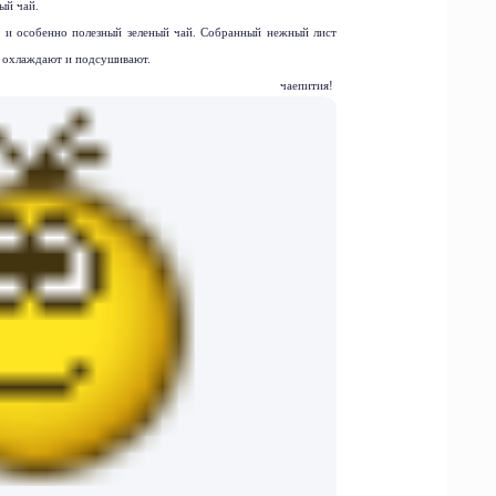
ый чай.
 и особенно полезный зеленый чай. Собранный нежный лист
я охлаждают и подсушивают.
го чаепития!