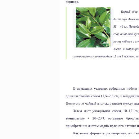
периода.
Первый сбор 
достигнут 4-летнег
35 –
40 см
. Провод
сбор ослабляет ку
росту побегов и сл
листа в квартира
срываются верхушечные побеги с 2 или 3 нежными ли
В домашних условиях собранные побеги з
дощечке тонким слоем (1,5–2,5 см) и выдержива
После этого чайный лист скручивают между ла
Затем лист укладывают слоем 10–12 см
температуре + 20–23°С оставляют бродить
приобретении листом медно-красного оттенка и
Как только ферментация завершена, лист н