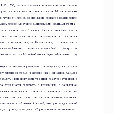
ей 13–15°С, растение желательно вынести и поместить вместе
горшке совпал с поверхностью почвы в саду. Можно выставить
 В летний же период, во избежание слишком большой потери
 мхом, торфом или сухими растительными остатками слоем 2 –
чше в вечерние часы. Слишком обильное поливание ведет к
новато-серый налет, растение прекращает рост; а листья чая
ают постепенно опадать. Поливать надо не комнатной, а
я, ее необходимо отстаивать в течение 24–28 ч. Быстрого ее
нее соды: на
1 л
– 1/2 чайной ложки. Через 5–6 поливов почву
открытом воздухе, переставляют в помещение до наступления
ит теневые места так же хорошо, как и освещение. Однако с
 ставить к источнику света то одной, то другой стороной. В
 по возможности содержать в помещениях с пониженной
такого помещения нет, то они могут находиться в обычных
сть воздуха, вокруг растений в поддон наливают ежедневно
подкармливать чай навозной жижей, которую перед поливкой
едует проводить не реже 1–2 раз в течение вегетационного