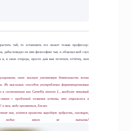
ырастить чай, то остановить его может только профессор-
ка, дабы поведал он мне философию чая, и обласкал мой слух
а я, в свою очередь, просто дам вам почитать отчётец, мои
мулировать свою жалкую умственную деятельность всеми
и. Из мыслимых способов употребление ферментированных
ого в систематике как
Camellia
sinensis
L
., наиболее невинный
связан с проблемой познания истины, что отразилось в
s
! и нам, надо признаться, ближе.
 теме чая, хочется привести народную мудрость, гласящую,
дка: много не выпьешь!