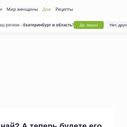
и
Мир женщины
Дом
Рецепты
аш регион -
Екатеринбург и область
?
Да, верно
Нет, друг
чай? А теперь будете его