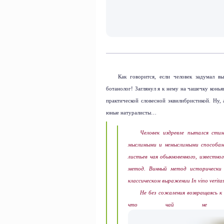
Как говорится, если человек задумал в
ботанолог! Заглянул я к нему на чашечку конья
практической словесной эквилибристикой. Ну, 
юные натуралисты…
Человек издревле пытался сти
мыслимыми и немыслимыми способам
листьев чая обыкновенного, известн
метод. Винный метод исторически 
классическом выражении
In
vino
verita
Не без сожаления возвращаясь к
что чай не во