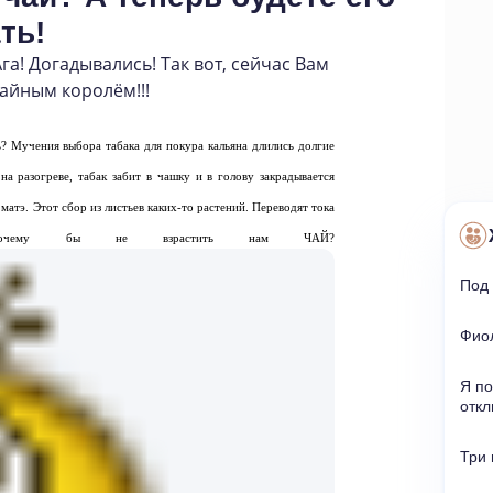
ть!
Ага! Догадывались! Так вот
,
сейчас Вам
чайным королём!!!
? Мучения выбора табака для покура кальяна длились долгие
а разогреве, табак забит в чашку и в голову закрадывается
матэ. Этот сбор из листьев каких-то растений. Переводят тока
очему бы не взрастить нам ЧАЙ?
Под
Фио
Я п
отк
Три 