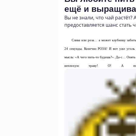
ещё и выращива
Вы не знали
,
что чай растёт? 
предоставляется шанс стать 
Слива или роза… а может клубнику забить
24 секунды. Конечно РОЗА! И вот уже уголь н
мысль: «А чего пить-то будешь?». Да-с… Опять 
неплохую траву! О! А п