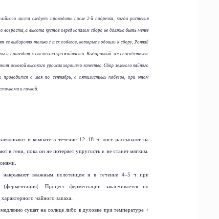
чайного листа следует проводить после 2-й подрезки, когда растения
о возраста, а высота кустов перед началом сбора не должна быть менее
ят ее выборочно только с тех побегов, которые подошли к сбору, Ранний
сты и приводит к снижению урожайности. Выборочный же способствует
ужит основой высокого урожая хорошего качества. Сбор зеленого чайного
х проводится с мая по сентябрь, с пятилистных побегов, при этом
сточками и почкой.
авяливают в комнате в течение 12–18 ч: лист рассыпают на
ют в тени, пока он не потеряет упругость и не станет мягким.
донями.
, накрывают влажным полотенцем и в течение 4–5 ч при
 (ферментация). Процесс ферментации заканчивается по
 характерного чайного запаха.
емедленно сушат на солнце либо в духовке при температуре +