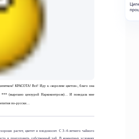
Ципе
про
 кипятком! КРАСОТА! Всё! Иду к «королеве цветов», благо она
й *** (вырезано цензурой Наркоконтроля)… И поведала мне
чаепития по-русски…
хорошо растет, цветет и плодоносит. С 3–4-летнего чайного
иста и приготовить собственный чай. В комнатных условиях