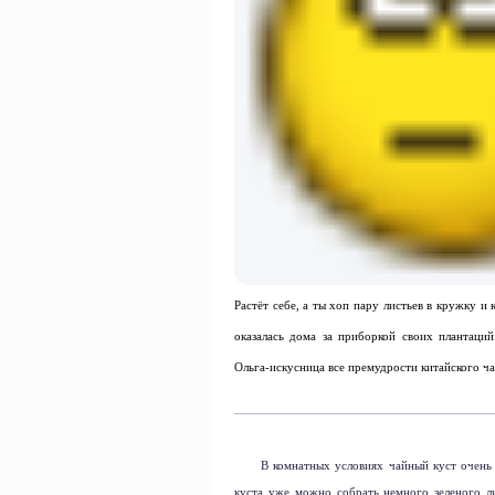
Растёт себе, а ты хоп пару листьев в кружку и
оказалась дома за приборкой своих плантаци
Ольга-искусница все премудрости китайского 
В комнатных условиях чайный куст очень 
куста уже можно собрать немного зеленого л