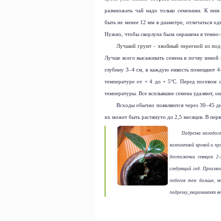
размножать чай надо только семенами. К ни
быть не менее
12 мм
в диаметре, отличаться од
Нужно, чтобы скорлупа была окрашена в темно-к
Лучший грунт - хвойный перегной из под 
Лучше всего высаживать семена в почву зимой 
глубину 3–4 см, в каждую емкость помещают 4
температуре от + 4 до + 5°С. Перед посевом 
температуры. Все всплывшие семена удаляют, о
Всходы обычно появляются через 30–45 дне
их может быть растянуто до 2,5 месяцев. В пер
Подрезка молодого
компактной кроной и пр
достижении сеянцем 2-
следующий год. Произво
побегов тем больше, ч
подрезку, укорачивают в