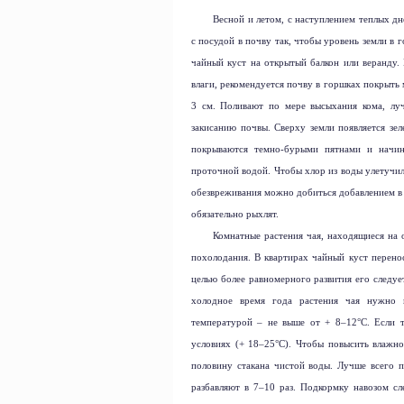
Весной и летом, с наступлением теплых дн
с посудой в почву так, чтобы уровень земли в 
чайный куст на открытый балкон или веранду.
влаги, рекомендуется почву в горшках покрыть
3 см
. Поливают по мере высыхания кома, лу
закисанию почвы. Сверху земли появляется зеле
покрываются темно-бурыми пятнами и начин
проточной водой. Чтобы хлор из воды улетучилс
обезвреживания можно добиться добавлением в 
обязательно рыхлят.
Комнатные растения чая, находящиеся на 
похолодания. В квартирах чайный куст перенос
целью более равномерного развития его следует
холодное время года растения чая нужно
температурой – не выше от + 8–12°С. Если 
условиях (+ 18–25°С). Чтобы повысить влажно
половину стакана чистой воды. Лучше всего 
разбавляют в 7–10 раз. Подкормку навозом сл