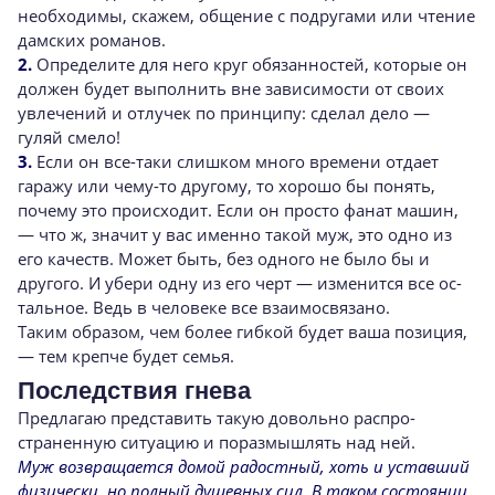
необходимы, скажем, общение с подругами или чтение
дамских романов.
2.
Определите для него круг обязанностей, которые он
должен будет выполнить вне зави­симости от своих
увлечений и отлучек по прин­ципу: сделал дело —
гуляй смело!
3.
Если он все-таки слишком много време­ни отдает
гаражу или чему-то другому, то хоро­шо бы понять,
почему это происходит. Если он просто фанат машин,
— что ж, значит у вас именно такой муж, это одно из
его качеств. Может быть, без одного не было бы и
другого. И убери одну из его черт — изменится все ос­
тальное. Ведь в человеке все взаимосвязано.
Таким образом, чем более гибкой будет ва­ша позиция,
— тем крепче будет семья.
Последствия гнева
Предлагаю представить такую довольно распро­
страненную ситуацию и поразмышлять над ней.
Муж возвращается домой радостный, хоть и уставший
физически, но полный душевных сил. В таком состоянии