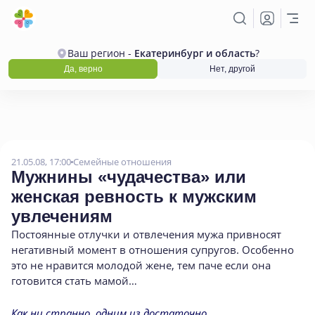
Ваш регион -
Екатеринбург и область
?
Да, верно
Нет, другой
21.05.08, 17:00
Семейные отношения
Мужнины
«
чудачества» или
женская ревность к мужским
увлечениям
Постоянные отлучки и отвлече­ния мужа привносят
негативный момент в от­ношения супругов. Особенно
это не нравится молодой жене
,
тем паче если она
готовится стать мамой…
Как ни странно, одним из достаточно