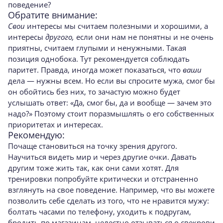
поведение?
Обратите внимание:
Свои
интересы мы считаем полезными и хо­рошими, а
интересы
другого,
если они нам не понятны и не очень
приятны, считаем глупы­ми и ненужными. Такая
позиция однобока. Тут рекомендуется соблюдать
паритет. Правда, иногда может показаться, что
ваши
дела — нужны всем. Но если вы спросите мужа, смог бы
он обойтись без них, то зачастую можно будет
услышать ответ: «Да, смог бы, да и вообще — зачем это
надо?» Поэтому стоит поразмышлять о его собственных
приоритетах и интересах.
Рекомендую:
Почаще становиться на точку зрения дру­гого.
Научиться видеть мир и через другие оч­ки. Давать
другим тоже жить так, как они са­ми хотят. Для
тренировки попробуйте критически и отстраненно
взглянуть на свое пове­дение. Например, что вы можете
позволить себе сделать из того, что не нравится мужу:
болтать часами по телефону, уходить к подру­гам,
бродить по магазинам, нелестно отзы­ваться о свекрови