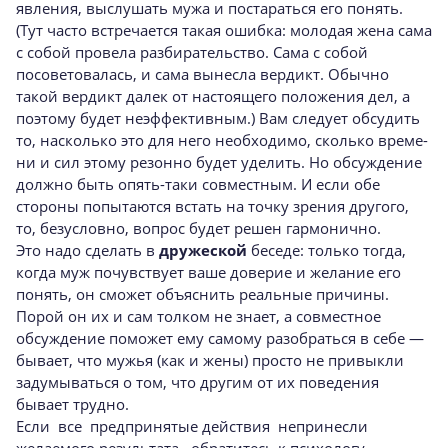
явления, выслушать мужа и постараться его понять.
(Тут часто встречается такая ошибка: молодая жена сама
с собой провела разбира­тельство. Сама с собой
посоветовалась, и сама вынесла вердикт. Обычно
такой вердикт далек от настоящего положения дел, а
поэтому будет неэффективным.) Вам следует обсудить
то, нас­колько это для него необходимо, сколько време­
ни и сил этому резонно будет уделить. Но обсуж­дение
должно быть опять-таки совместным. И если обе
стороны попытаются встать на точку зрения другого,
то, безусловно, вопрос будет ре­шен гармонично.
Это надо сделать в
дружеской
беседе: толь­ко тогда,
когда муж почувствует ваше доверие и желание его
понять, он сможет объяснить ре­альные причины.
Порой он их и сам толком не знает, а совместное
обсуждение поможет ему са­мому разобраться в себе —
бывает, что мужья (как и жены) просто не привыкли
задумываться о том, что другим от их поведения
бывает трудно.
Если все предпринятые действия непринесли