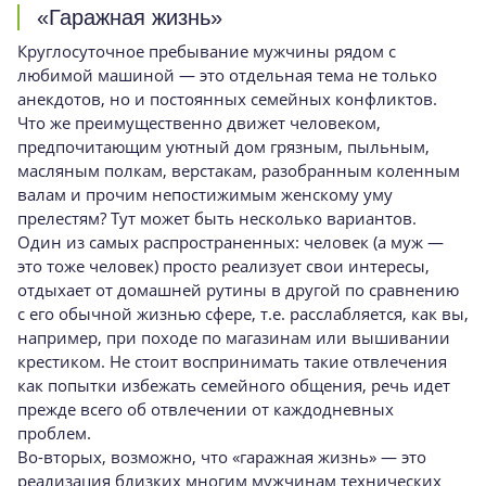
«Гаражная жизнь»
Круглосуточное пребывание мужчины рядом с
любимой машиной — это отдельная тема не только
анекдотов, но и постоянных семейных конфликтов.
Что же преимущественно движет человеком,
предпочитающим уютный дом гряз­ным, пыльным,
масляным полкам, верстакам, разобранным коленным
валам и прочим непос­тижимым женскому уму
прелестям? Тут может быть несколько вариантов.
Один из самых распространенных: человек (а муж —
это тоже человек) просто реализует свои интересы,
отдыхает от домашней рутины в другой по сравнению
с его обычной жизнью сфе­ре, т.е. расслабляется, как вы,
например, при по­ходе по магазинам или вышивании
крестиком. Не стоит воспринимать такие отвлечения
как попытки избежать семейного общения, речь идет
прежде всего об отвлечении от каждоднев­ных
проблем.
Во-вторых, возможно, что «гаражная жизнь» — это
реализация близких многим муж­чинам технических