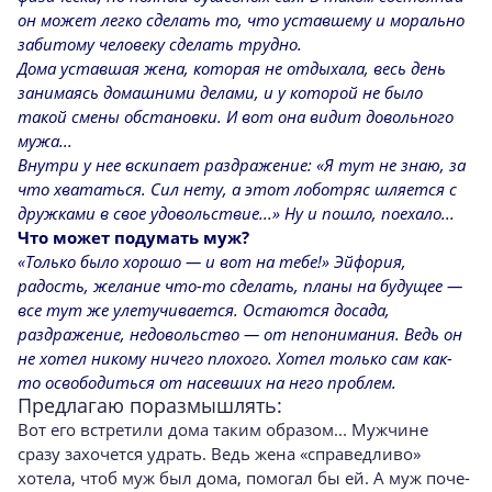
он может легко сделать то, что уставшему и морально
забитому человеку сделать трудно.
Дома уставшая жена, которая не отдыхала, весь день
занимаясь домашними делами, и у ко­торой не было
такой смены обстановки. И вот она видит довольного
мужа...
Внутри у нее вскипает раздражение: «Я тут не знаю, за
что хвататься. Сил нету, а этот лобот­ряс шляется с
дружками в свое удовольствие...» Ну и пошло, поехало...
Что может подумать муж?
«Только было хорошо — и вот на тебе!» Эйфория,
радость, желание что-то сделать, планы на будущее —
все тут же улетучива­ется. Остаются досада,
раздражение, недо­вольство — от непонимания. Ведь он
не хо­тел никому ничего плохого. Хотел только сам как-
то освободиться от насевших на него проблем.
Предлагаю поразмышлять:
Вот его встретили дома таким обра­зом... Мужчине
сразу захочется удрать. Ведь жена «справедливо»
хотела, чтоб муж был дома, помогал бы ей. А муж поче­