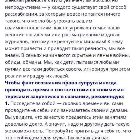
непродуктивна — у каждого сущест­вует свой способ
расслабления, за которым вовсе не таится ничего
такого, что могло бы угрожать вашим
взаимоотношениям, как не угрожают семье ваши
женские посиделки или рассматривание модных
журналов, поэтому не ревнуйте к миражам! К чему
может привести и приводит такая ревность, мы все
знаем. В семьях начинаются скрытые и явные войны,
обиды, обманы. Мы, как дети, пытаемся лю­быми
путями все-таки добиться своего, игно­рируя при этом
реалии мира других людей.
Чтобы факт осознания права супруга иногда
проводить время в соответствии со своими ин­
тересами закрепился в сознании, рекомендую:
1.
Последите за собой — сколько времени вы сами
проводите «в себе» или занимаетесь своими делами.
Вы увидите, что зачастую пре­даетесь этим занятиям
довольно долго. А зна­чит, надо и другому дать такую
же возмож­ность. Попробуйте принять для себя то, что
это необходимо для мужа. Так же как для вас