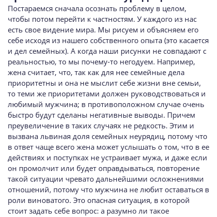
Постараемся сначала осознать проблему в це­лом,
чтобы потом перейти к частностям. У каж­дого из нас
есть свое видение мира. Мы рисуем и объясняем его
себе исходя из нашего собствен­ного опыта (это касается
и дел семейных). А ког­да наши рисунки не совпадают с
реальностью, то мы почему-то негодуем. Например,
жена счита­ет, что, так как для нее семейные дела
приори­тетны и она не мыслит себе жизни вне семьи,
то теми же приоритетами должен руководствовать­ся и
любимый мужчина; в противоположном случае очень
быстро будут сделаны негативные выводы. Причем
преувеличение в таких случаях не редкость. Этим и
вызвана львиная доля се­мейных неурядиц, потому что
в ответ чаще всего жена может услышать о том, что в ее
действиях и поступках не устраивает мужа, и даже если
он промолчит или будет оправдываться, повторе­ние
такой ситуации чревато дальнейшими ос­ложнениями
отношений, потому что мужчина не любит оставаться в
роли виноватого. Это опас­ная ситуация, в которой
стоит задать себе воп­рос: а разумно ли такое