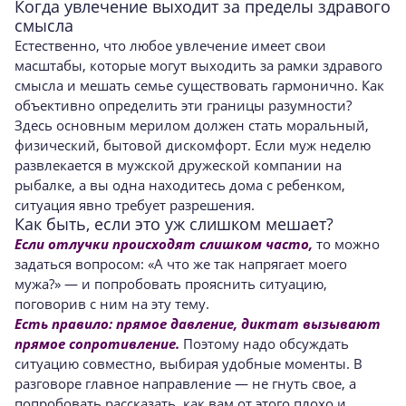
Когда увлечение выходит за пределы здравого
смысла
Естественно, что любое увлечение имеет свои
масштабы, которые могут выходить за рамки здравого
смысла и мешать семье существо­вать гармонично. Как
объективно определить эти границы разумности?
Здесь основным ме­рилом должен стать моральный,
физический, бытовой дискомфорт. Если муж неделю
развлекается в мужской дружеской компании на
рыбалке, а вы одна находитесь дома с ре­бенком,
ситуация явно требует разрешения.
Как быть, если это уж слишком мешает?
Если отлучки происходят слишком часто,
то можно
задаться вопросом: «А что же так напрягает моего
мужа?» — и попро­бовать прояснить ситуацию,
поговорив с ним на эту тему.
Есть правило: прямое давление, дик­тат вызывают
прямое сопротивление.
Поэтому надо обсуждать
ситуацию совместно, выбирая удобные моменты. В
разговоре главное направление — не гнуть свое, а
попробовать рассказать, как вам от этого плохо и