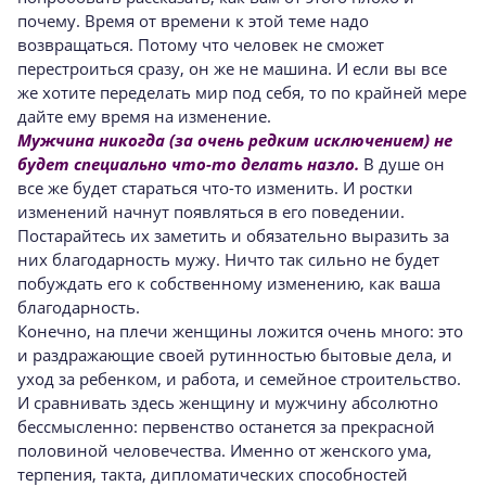
почему. Время от времени к этой теме надо
возвращать­ся. Потому что человек не сможет
перестроить­ся сразу, он же не машина. И если вы все
же хо­тите переделать мир под себя, то по крайней ме­ре
дайте ему время на изменение.
Мужчина никогда (за очень редким исключением) не
будет специально что-то делать назло.
В душе он
все же будет ста­раться что-то изменить. И ростки
изменений начнут появляться в его поведении.
Постарай­тесь их заметить и обязательно выразить за
них благодарность мужу. Ничто так сильно не будет
побуждать его к собственному изменению, как ваша
благодарность.
Конечно, на плечи женщины ложится очень много: это
и раздражающие своей рутинностью бытовые дела, и
уход за ребенком, и работа, и се­мейное строительство.
И сравнивать здесь жен­щину и мужчину абсолютно
бессмысленно: пер­венство останется за прекрасной
половиной че­ловечества. Именно от женского ума,
терпения, такта, дипломатических способностей