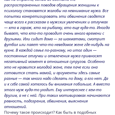
распространенных поводов обращения женщины к
психологу ста­новятся жалобы на невнимание мужа. Все
по­пытки конкретизировать эти обвинения сво­дятся
чаще всего к рассказам о мужских увле­чениях и отлучках
— кто в гараж, кто на ры­балку, кто еще куда-то. Иногда
бывает, что кто-то проводит очень много времени с
друзья­ми. Или сидит дома — за шахматами, смотрит
футбол или паяет что-то неведомое жене где-нибудь на
кухне. В каждой семье по-разному, но итог один —
постоянные отлучки и отвлече­ния мужа привносят
негативный момент в от­ношения супругов. Особенно
это не нравится молодой жене, тем паче если она
готовится стать мамой, и аргументы здесь самые
разные — так много надо сделать по дому, а его нет. Да
и к себе самой хотелось бы внимания поболь­ше. А вместо
этого муж куда-то уходит. Ему ин­тереснее с кем-то
другим, а не с ней. При таких мотивировках начинаются
ревность, подозре­ния, обвинения, выяснения
отношений.
Почему такое происходит? Как быть в по­добных