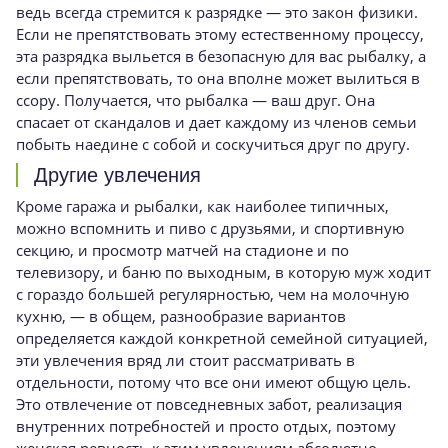
ведь всегда стремится к разрядке — это закон физики.
Если не препятствовать этому естественному процес­су,
эта разрядка выльется в безопасную для вас рыбалку, а
если препятствовать, то она вполне может вылиться в
ссору. Получается, что рыбал­ка — ваш друг. Она
спасает от скандалов и дает каждому из членов семьи
побыть наедине с со­бой и соскучиться друг по другу.
Другие увлечения
Кроме гаража и рыбалки, как наиболее ти­пичных,
можно вспомнить и пиво с друзьями, и спортивную
секцию, и просмотр матчей на ста­дионе и по
телевизору, и баню по выходным, в которую муж ходит
с гораздо большей регуляр­ностью, чем на молочную
кухню, — в общем, разнообразие вариантов
определяется каждой конкретной семейной ситуацией,
эти увлече­ния вряд ли стоит рассматривать в
отдельнос­ти, потому что все они имеют общую цель.
Это отвлечение от повседневных забот, реализация
внутренних потребностей и просто отдых, по­этому
женская ревность к этим увлечениям аб­солютно