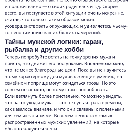
и положительно — о своих родителях и т.д. Скорее
всего, вы поступаете в этой ситуации очень искренне,
считав, что
только таким образом можно
усовершенство­вать окружающих, и удивляетесь чьему-
то не­пониманию ваших благих намерений.
Тайны мужской логики: гараж,
рыбалка и другие хобби
Теперь попробуйте встать на точку зрения мужа и
понять, что движет его поступками. Вполневозможно,
что не менее благородные цели. Пока вы не научитесь
этому характерному для мудрых женщин умению, на
семейном поприще могут ожидаться грозы. Но это
совсем не сложно, поэ­тому стоит попробовать.
Если взглянуть более пристально, то мож­но увидеть,
что часто уходы мужа — это не пустая трата времени,
как казалось вначале, и что они связаны с полезными
для семьи заня­тиями. Возьмем несколько самых
распростра­ненных мужских увлечений, на которые
обыч­но жалуются жены.