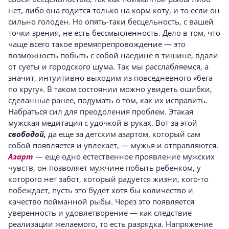
нет, либо она годится только на корм коту, и то если он
сильно голоден. Но опять-таки бесцельность, с вашей
точки зре­ния, не есть бессмысленность. Дело в том, что
ча­ще всего такое времяпрепровождение — это
возможность побыть с собой наедине в тишине, вдали
от суеты и городского шума. Так мы рас­слабляемся, а
значит, интуитивно выходим из повседневного «бега
по кругу». В таком состоя­нии можно увидеть ошибки,
сделанные ранее, подумать о том, как их исправить.
Набраться сил для преодоления проблем. Этакая
мужская меди­тация с удочкой в руках. Вот за этой
свободой,
да еще за детским азартом, который сам
собой по­является и увлекает, — мужья и отправляются.
Азарт
— еще одно естественное проявле­ние мужских
чувств, он позволяет мужчине по­быть ребенком, у
которого нет забот, который радуется жизни, кого-то
побеждает, пусть это будет хотя бы количество и
качество пойманной рыбы. Через это появляется
уверенность и удов­летворение — как следствие
реализации желае­мого, то есть разрядка. Напряжение