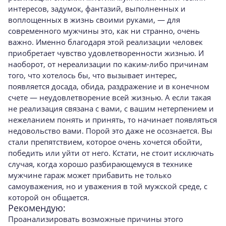
интересов, задумок, фанта­зий, выполненных и
воплощенных в жизнь свои­ми руками, — для
современного мужчины это, как ни странно, очень
важно. Именно благодаря этой реализации человек
приобретает чувство удовлетворенности жизнью. И
наоборот, от нереализации по каким-либо причинам
того, что хотелось бы, что вызывает интерес,
появляется досада, обида, раздражение и в конечном
счете — неудовлетворение всей жизнью. А если такая
не реализация связана с вами, с вашим нетерпением и
нежеланием понять и принять, то начина­ет появляться
недовольство вами. Порой это да­же не осознается. Вы
стали препятствием, кото­рое очень хочется обойти,
победить или уйти от него. Кстати, не стоит исключать
случая, когда хорошо разбирающемуся в технике
мужчине га­раж может прибавить не только
самоуважения, но и уважения в той мужской среде, с
которой он общается.
Рекомендую:
Проанализировать возможные причины это­го