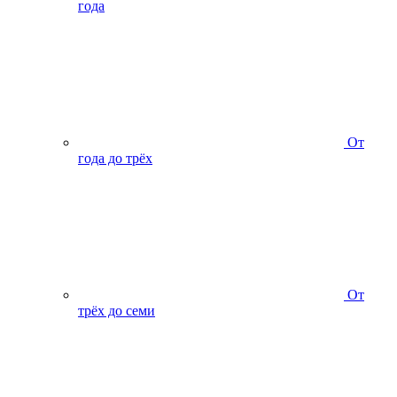
года
От
года до трёх
От
трёх до семи