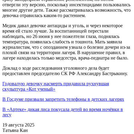
отвергли эту версию, поскольку инсектицидами пользовались
многие другие дети. Также рассматривалась возможность, что
девочка отравилась каким-то растением.
Медик давал девочке антациды и уголь, и через некоторое
время ей стало лучше. За воспитанницей перестали
наблюдать, но 26 июня у нее пожелтели глаза, поднялась
температура, появилась слабость и тошнота. Мать заявила
журналистам, что с опозданием узнала о болезни дочери из-за
плохой связи на территории лагеря. В нарушение правил, в
лагере находилась только медсестра, врача-педиатра не было.
Доклад о ходе расследования уголовного дела будет
предоставлен председателю СК РФ Александру Бастрыкину.
Годовалую девочку насмерть придавила рухнувшая
скульптура «Кот ученый»
В Госдуме призвали запретить телефоны в детских лагерях
В «Артеке» дикая лиса покусала детей во время ночёвки в
лесу
19 августа 2025
Татьяна Кан