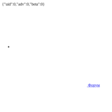
{"uid":0,"adv":0,"beta":0}
Форум