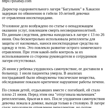
https://pixabay.com
Директор оздоровительного лагеря "Багульник" в Хакасии
задержан по обвинению в гибели 10-летней девочки
от отравления инсектицидами.
Уголовное дело возбуждено по статье о ненадлежащем
оказании услуг, повлекшем смерть несовершеннолетней.
По данным следствия, девочка находилась в лагере с 13 по 26
июня. Она бесконтрольно использовала репелленты для
защиты от насекомых, нанося инсектицидные средства на
одежду и тело. Это повлекло развитие острого химического
отравления. При этом какой-либо контроль за их
использованием со стороны руководителя и сотрудников
лагеря отсутствовал.
26 июня у ребенка ухудшилось самочувствие, ее доставили в
больницу. 1 июля пациентка умерла. В анализах
пострадавшей были обнаружены токсические вещества,
обследование показало критичное нарушение работы печени.
По словам детей, отдыхавших вместе с погибшей, ей стало
плохо 21 июня. Перед этим она "отпугивала мальчишек"
репеллентами, брызгая в них. После ухудшения самочувствия
девочка лежала в домике, выходя только в столовую. В лагере
сразу заподозрили отравление репеллентом, но потом