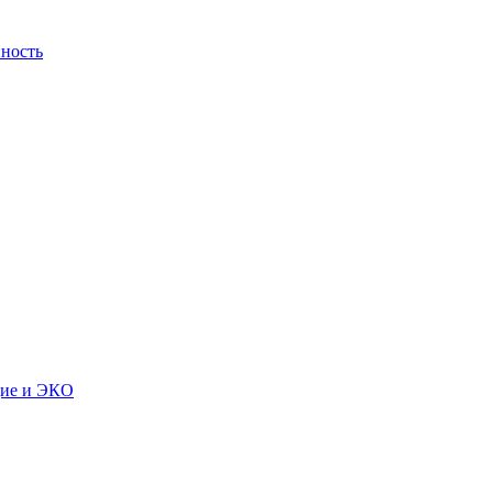
ность
дие и ЭКО