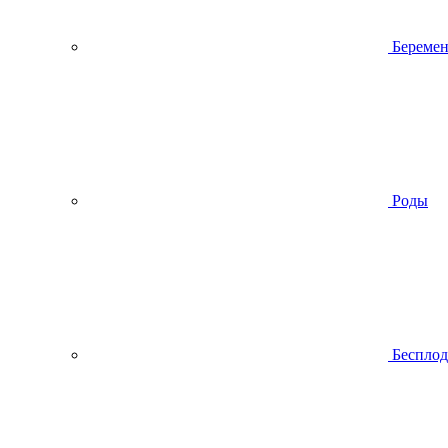
Беремен
Роды
Беспло