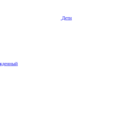
Дети
жденный