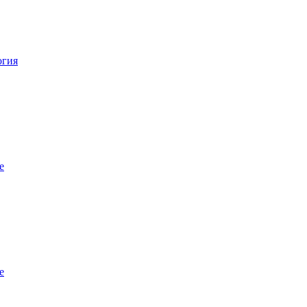
огия
е
е