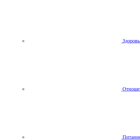
Здоровь
Отноше
Питани