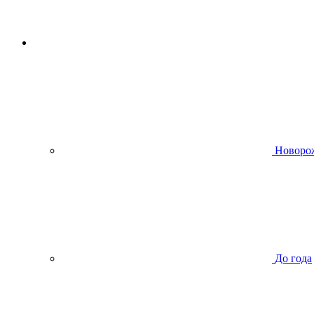
Новоро
До года