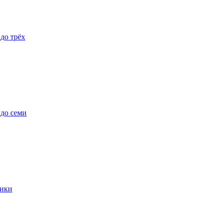
 до трёх
 до семи
ики