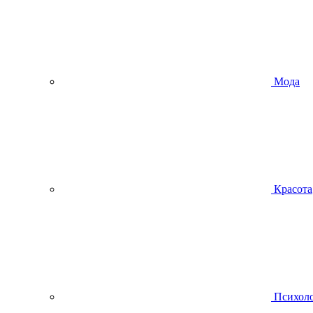
Мода
Красота
Психол