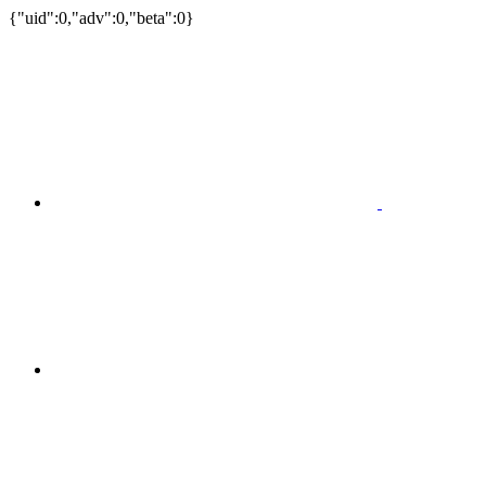
{"uid":0,"adv":0,"beta":0}