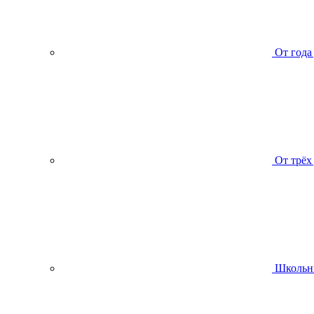
От года
От трёх
Школьн