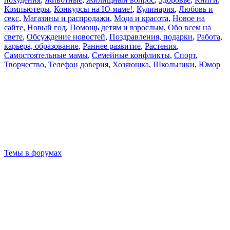
Компьютеры
,
Конкурсы на Ю-маме!
,
Кулинария
,
Любовь и
секс
,
Магазины и распродажи
,
Мода и красота
,
Новое на
сайте
,
Новый год
,
Помощь детям и взрослым
,
Обо всем на
свете
,
Обсуждение новостей
,
Поздравления, подарки
,
Работа,
карьера, образование
,
Раннее развитие
,
Растения
,
Самостоятельные мамы
,
Семейные конфликты
,
Спорт
,
Творчество
,
Телефон доверия
,
Хозяюшка
,
Школьники
,
Юмор
Темы в форумах