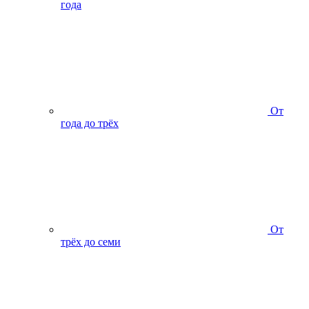
года
От
года до трёх
От
трёх до семи