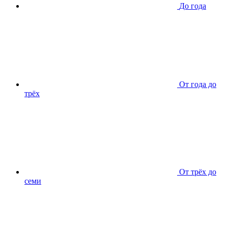
До года
От года до
трёх
От трёх до
семи