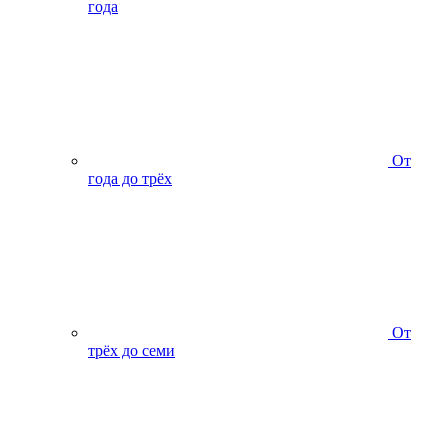
года
От
года до трёх
От
трёх до семи