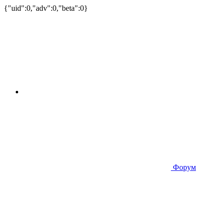
{"uid":0,"adv":0,"beta":0}
Форум