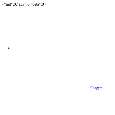
{"uid":0,"adv":0,"beta":0}
Форум