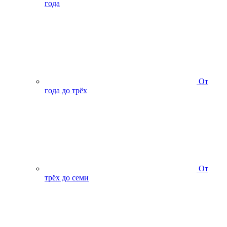
года
От
года до трёх
От
трёх до семи