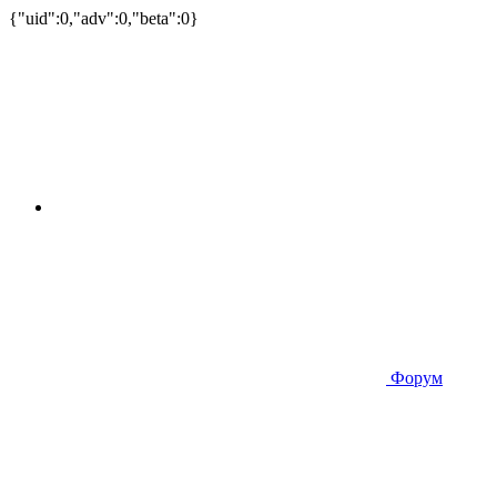
{"uid":0,"adv":0,"beta":0}
Форум