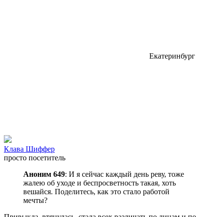
Екатеринбург
Клава Шиффер
просто посетитель
Аноним 649
: И я сейчас каждый день реву, тоже
жалею об уходе и беспросветность такая, хоть
вешайся. Поделитесь, как это стало работой
мечты?
Привыкла, втянулась, стала всех различать по лицам и по