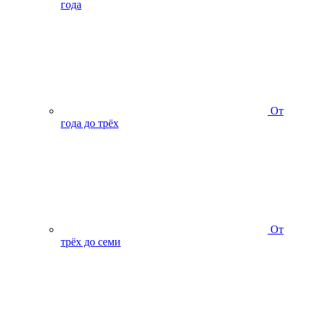
года
От
года до трёх
От
трёх до семи