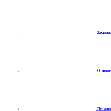
Здоровь
Отноше
Питани