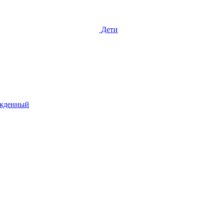
Дети
жденный