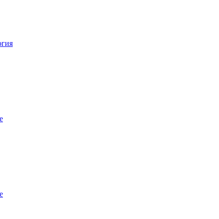
огия
е
е