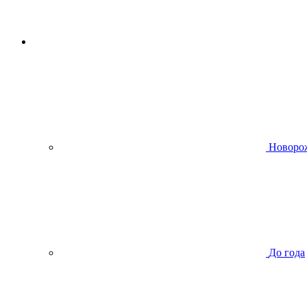
Новоро
До года