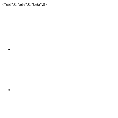
{"uid":0,"adv":0,"beta":0}