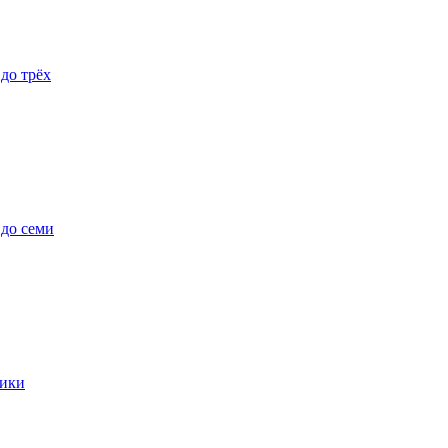
 до трёх
 до семи
ики