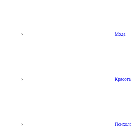
Мода
Красота
Психол