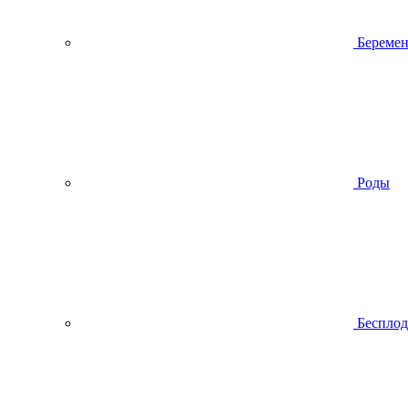
Беремен
Роды
Беспло