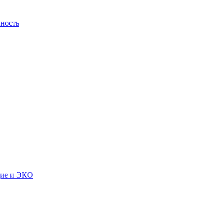
ность
дие и ЭКО