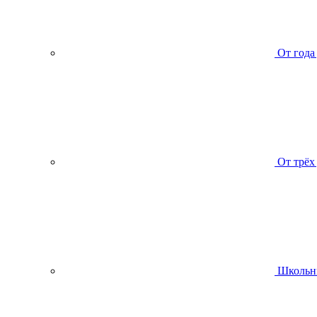
От года
От трёх
Школьн