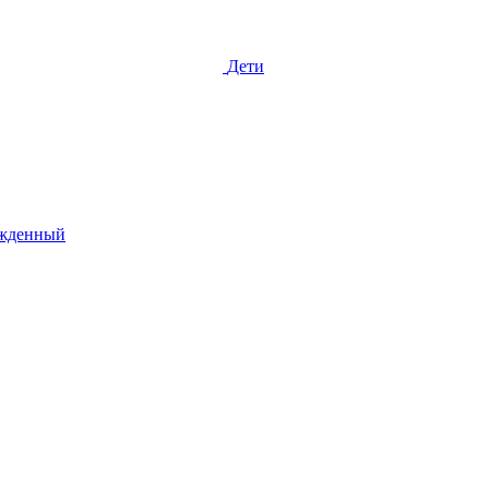
Дети
жденный