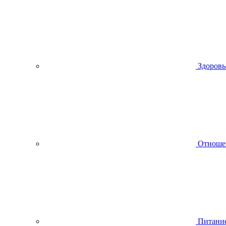
Здоровь
Отноше
Питани