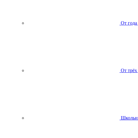
От года
От трёх
Школьн