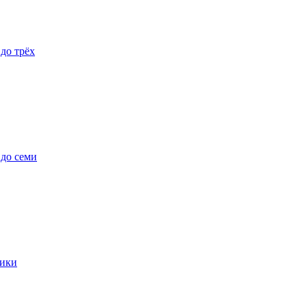
 до трёх
 до семи
ики