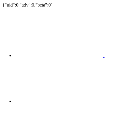
{"uid":0,"adv":0,"beta":0}