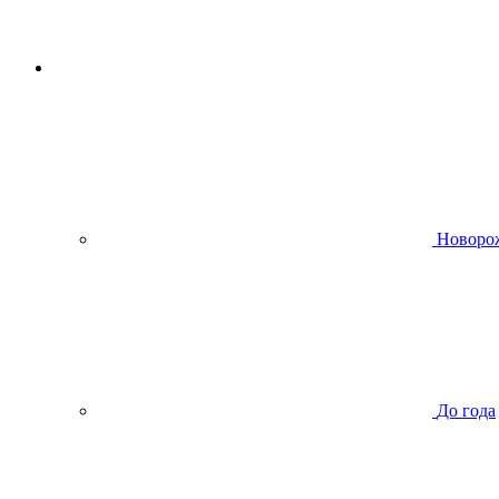
Новоро
До года