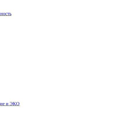
ность
дие и ЭКО