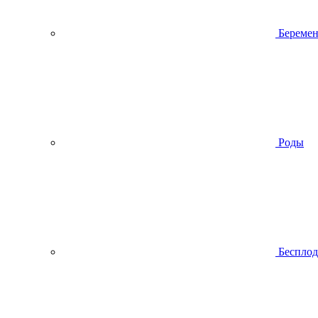
Беремен
Роды
Беспло