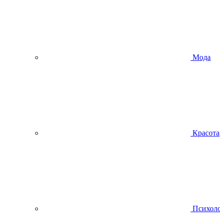
Мода
Красота
Психол