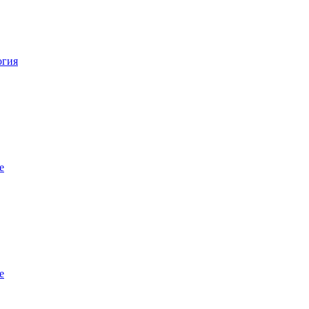
огия
е
е