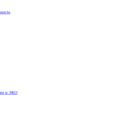
ность
дие и ЭКО