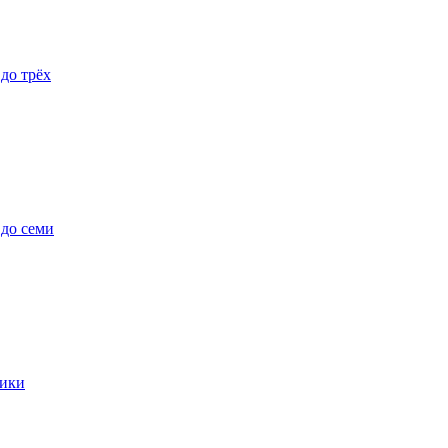
 до трёх
 до семи
ики