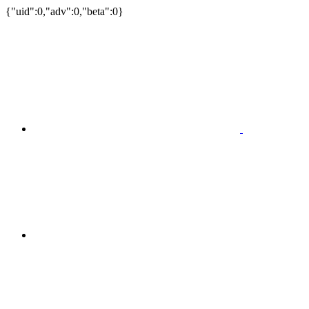
{"uid":0,"adv":0,"beta":0}