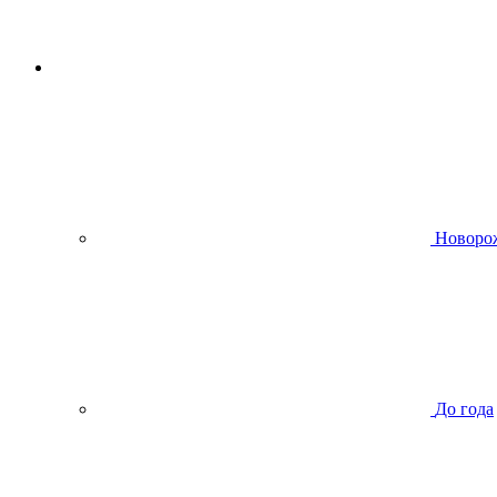
Новоро
До года