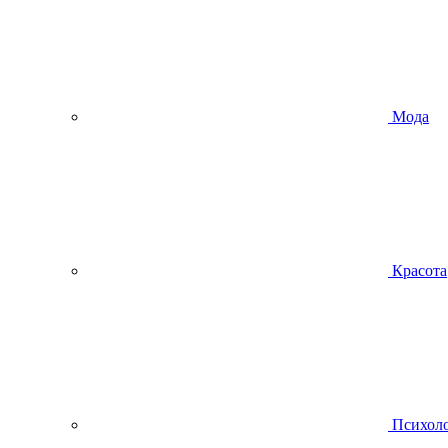
Мода
Красота
Психол