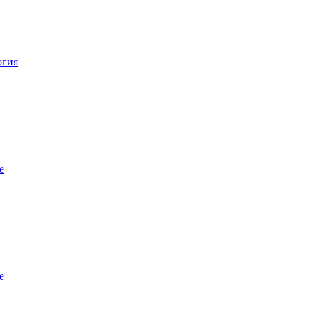
огия
е
е