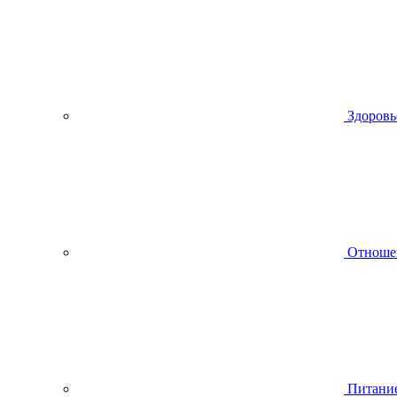
Здоровь
Отноше
Питани