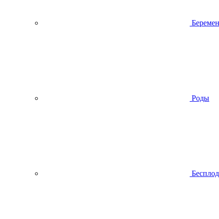
Беремен
Роды
Беспло