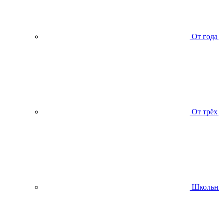
От года
От трёх
Школьн