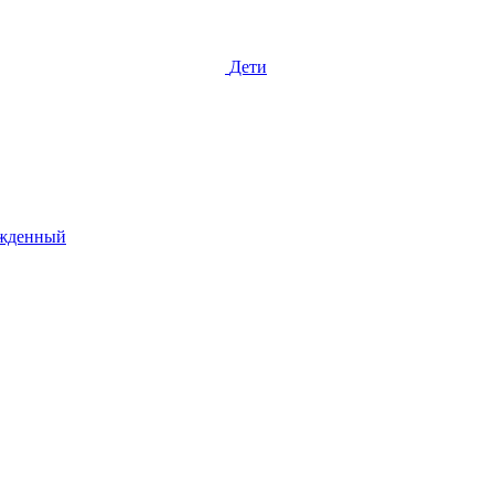
Дети
жденный