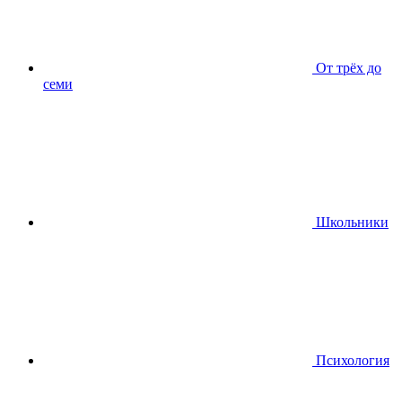
От трёх до
семи
Школьники
Психология