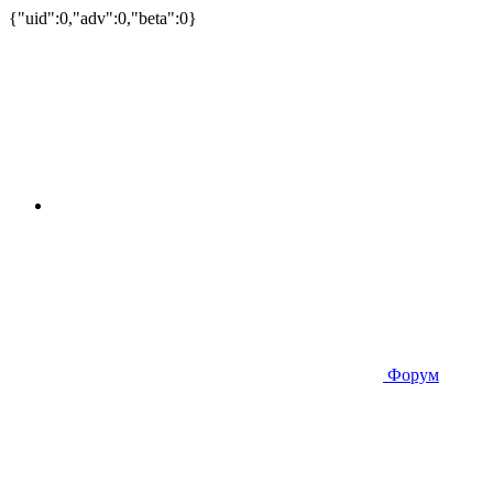
{"uid":0,"adv":0,"beta":0}
Форум