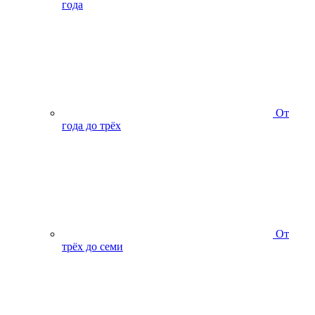
года
От
года до трёх
От
трёх до семи