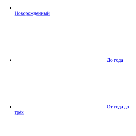
Новорожденный
До года
От года до
трёх