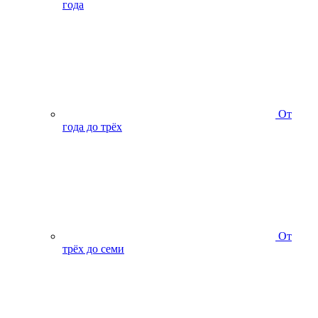
года
От
года до трёх
От
трёх до семи