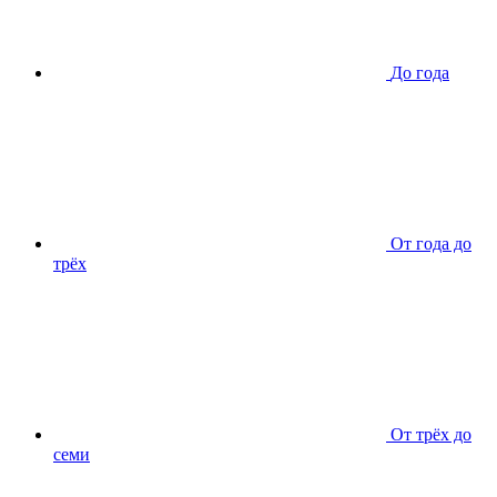
До года
От года до
трёх
От трёх до
семи