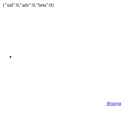
{"uid":0,"adv":0,"beta":0}
Форум