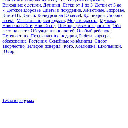
Выходные с детьми
,
Дачники
,
Детки от 1 до 3
,
Детки от 3 до
7
,
Детское здоровье
,
Диеты и похудение
,
Животные
,
Здоровье
,
Кино/ТВ
,
Книги
,
Конкурсы на Ю-маме!
,
Кулинария
,
Любовь
и секс
,
Магазины и распродажи
,
Мода и красота
,
Музыка
,
Новое на сайте
,
Новый год
,
Помощь детям и взрослым
,
Обо
всем на свете
,
Обсуждение новостей
,
Особый ребенок
,
Путешествия
,
Поздравления, подарки
,
Работа, карьера,
образование
,
Растения
,
Семейные конфликты
,
Спорт
,
Творчество
,
Телефон доверия
,
Фото
,
Хозяюшка
,
Школьники
,
Юмор
Темы в форумах