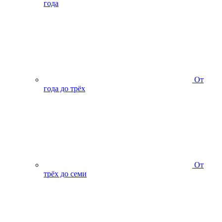
года
От
года до трёх
От
трёх до семи