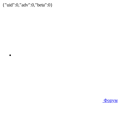
{"uid":0,"adv":0,"beta":0}
Форум