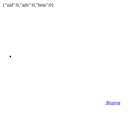
{"uid":0,"adv":0,"beta":0}
Форум