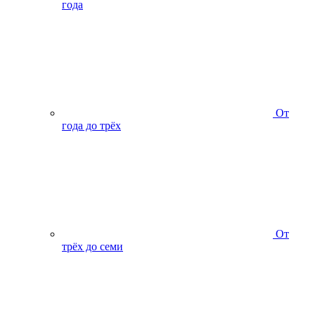
года
От
года до трёх
От
трёх до семи